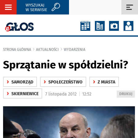
WYSZUKAJ
Rozwiń
Roz
W SERWISIE
nawigację
naw
STRONA GŁÓWNA
AKTUALNOŚCI
WYDARZENIA
Sprzątanie w spółdzielni?
›
›
›
SAMORZĄD
SPOŁECZEŃSTWO
Z MIASTA
›
|
SKIERNIEWICE
7 listopada 2012
12:52
WYDRUKUJ
DRUKUJ
PODSTRON
DO