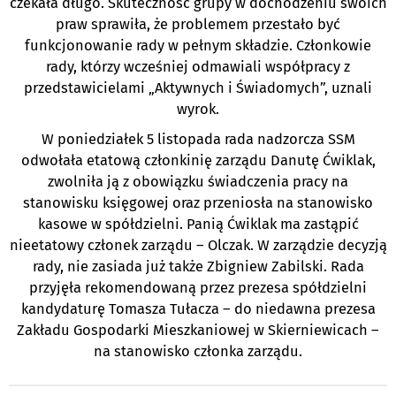
czekała długo. Skuteczność grupy w dochodzeniu swoich
praw sprawiła, że problemem przestało być
funkcjonowanie rady w pełnym składzie. Członkowie
rady, którzy wcześniej odmawiali współpracy z
przedstawicielami „Aktywnych i Świadomych”, uznali
wyrok.
W poniedziałek 5 listopada rada nadzorcza SSM
odwołała etatową członkinię zarządu Danutę Ćwiklak,
zwolniła ją z obowiązku świadczenia pracy na
stanowisku księgowej oraz przeniosła na stanowisko
kasowe w spółdzielni. Panią Ćwiklak ma zastąpić
nieetatowy członek zarządu – Olczak. W zarządzie decyzją
rady, nie zasiada już także Zbigniew Zabilski. Rada
przyjęła rekomendowaną przez prezesa spółdzielni
kandydaturę Tomasza Tułacza – do niedawna prezesa
Zakładu Gospodarki Mieszkaniowej w Skierniewicach –
na stanowisko członka zarządu.