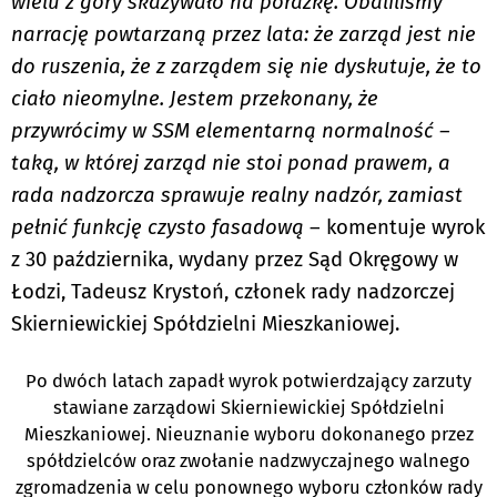
wielu z góry skazywało na porażkę. Obaliliśmy
narrację powtarzaną przez lata: że zarząd jest nie
do ruszenia, że z zarządem się nie dyskutuje, że to
ciało nieomylne. Jestem przekonany, że
przywrócimy w SSM elementarną normalność –
taką, w której zarząd nie stoi ponad prawem, a
rada nadzorcza sprawuje realny nadzór, zamiast
pełnić funkcję czysto fasadową
– komentuje wyrok
z 30 października, wydany przez Sąd Okręgowy w
Łodzi, Tadeusz Krystoń, członek rady nadzorczej
Skierniewickiej Spółdzielni Mieszkaniowej.
Po dwóch latach zapadł wyrok potwierdzający zarzuty
stawiane zarządowi Skierniewickiej Spółdzielni
Mieszkaniowej. Nieuznanie wyboru dokonanego przez
spółdzielców oraz zwołanie nadzwyczajnego walnego
zgromadzenia w celu ponownego wyboru członków rady