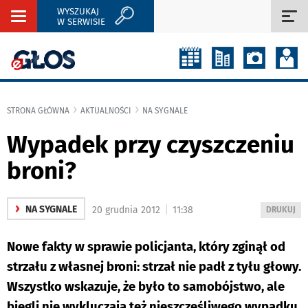
WYSZUKAJ
Rozwiń
Roz
W SERWISIE
nawigację
naw
STRONA GŁÓWNA
AKTUALNOŚCI
NA SYGNALE
Wypadek przy czyszczeniu
broni?
›
|
NA SYGNALE
20 grudnia 2012
11:38
WYDRUKUJ
DRUKUJ
PODSTRON
DO
Nowe fakty w sprawie policjanta, który zginął od
strzału z własnej broni: strzał nie padł z tyłu głowy.
Wszystko wskazuje, że było to samobójstwo, ale
biegli nie wykluczają też nieszczęśliwego wypadku.