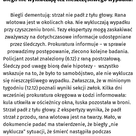
Biegli dementują: strzał nie padł z tyłu głowy. Rana
wlotowa jest w okolicach oka. Nie wykluczają wypadku
przy czyszczeniu broni. Tezy ekspertyzy mogą zaskakiwać
zważywszy na dotychczasowe informacje udostępniane
przez śledczych. Prokuratura informuje – w sprawie
prowadzimy postępowanie, zlecono kolejne badania.
Policjant został znaleziony (6.12) z raną postrzałową.
Śledczy pod uwagę biorą dwie hipotezy - wszystko
wskazuje na to, że było to samobójstwo, ale nie wyklucza
się nieszczęśliwego wypadku. Zwłaszcza, że w minionym
tygodniu (12.12) poznali wyniki sekcji zwłok. Kilka dni
wcześniej prokuratura okręgowa w Łodzi informowała:
kula utkwiła w ościeżnicy okna, łuska pozostała w broni.
Strzał padł z tyłu głowy. Z ekspertyzy wynika, że padł
strzał z przodu, rana wlotowa jest na twarzy. Mało, w
dokumencie padać ma stwierdzenie, że biegły „nie
wyklucza” sytuacji, że śmierć nastąpiła podczas