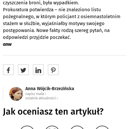
czyszczenia broni, była wypadkiem.
Prokuratura potwierdza – nie znaleziono listu
pożegnalnego, w którym policjant z osiemnastoletnim
stażem w służbie, wyjaśniałby motywy swojego
postępowania. Nowe fakty rodzą szereg pytań, na
odpowiedzi przyjdzie poczekać.
anw
Anna Wójcik-Brzezińska
napisz maila ‹
ostatnie aktualności ‹
Jak oceniasz ten artykuł?