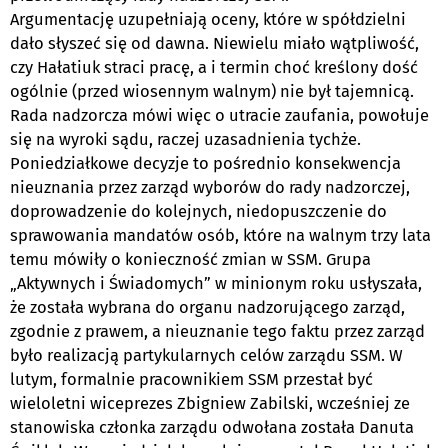
Argumentację uzupełniają oceny, które w spółdzielni
dało słyszeć się od dawna. Niewielu miało wątpliwość,
czy Hałatiuk straci pracę, a i termin choć kreślony dość
ogólnie (przed wiosennym walnym) nie był tajemnicą.
Rada nadzorcza mówi więc o utracie zaufania, powołuje
się na wyroki sądu, raczej uzasadnienia tychże.
Poniedziałkowe decyzje to pośrednio konsekwencja
nieuznania przez zarząd wyborów do rady nadzorczej,
doprowadzenie do kolejnych, niedopuszczenie do
sprawowania mandatów osób, które na walnym trzy lata
temu mówiły o konieczność zmian w SSM. Grupa
„Aktywnych i Świadomych” w minionym roku usłyszała,
że została wybrana do organu nadzorującego zarząd,
zgodnie z prawem, a nieuznanie tego faktu przez zarząd
było realizacją partykularnych celów zarządu SSM. W
lutym, formalnie pracownikiem SSM przestał być
wieloletni wiceprezes Zbigniew Zabilski, wcześniej ze
stanowiska członka zarządu odwołana została Danuta