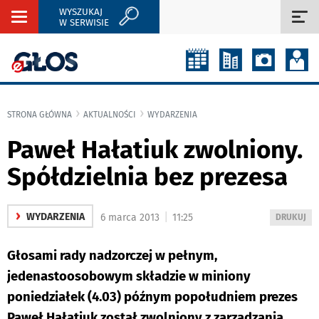
WYSZUKAJ
Rozwiń
Roz
W SERWISIE
nawigację
naw
STRONA GŁÓWNA
AKTUALNOŚCI
WYDARZENIA
Paweł Hałatiuk zwolniony.
Spółdzielnia bez prezesa
›
|
WYDARZENIA
6 marca 2013
11:25
WYDRUKUJ
DRUKUJ
PODSTRON
DO
Głosami rady nadzorczej w pełnym,
jedenastoosobowym składzie w miniony
poniedziałek (4.03) późnym popołudniem prezes
Paweł Hałatiuk został zwolniony z zarządzania