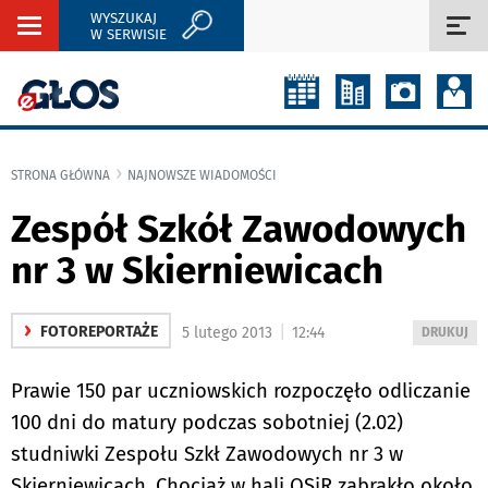
WYSZUKAJ
Rozwiń
Roz
W SERWISIE
nawigację
naw
STRONA GŁÓWNA
NAJNOWSZE WIADOMOŚCI
Zespół Szkół Zawodowych
nr 3 w Skierniewicach
›
|
FOTOREPORTAŻE
5 lutego 2013
12:44
WYDRUKUJ
DRUKUJ
PODSTRON
DO
Prawie 150 par uczniowskich rozpoczęło odliczanie
100 dni do matury podczas sobotniej (2.02)
studniwki Zespołu Szkł Zawodowych nr 3 w
Skierniewicach. Chociaż w hali OSiR zabrakło około