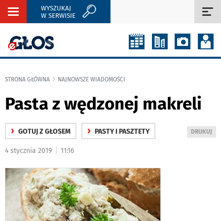
WYSZUKAJ
Rozwiń
Roz
W SERWISIE
nawigację
naw
STRONA GŁÓWNA
NAJNOWSZE WIADOMOŚCI
Pasta z wędzonej makreli
›
›
GOTUJ Z GŁOSEM
PASTY I PASZTETY
WYDRUKUJ
DRUKUJ
PODSTRON
|
4 stycznia 2019
11:16
DO