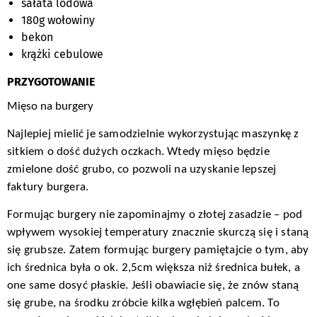
sałata lodowa
180g wołowiny
bekon
krążki cebulowe
PRZYGOTOWANIE
Mięso na burgery
Najlepiej mielić je samodzielnie wykorzystując maszynkę z
sitkiem o dość dużych oczkach. Wtedy mięso będzie
zmielone dość grubo, co pozwoli na uzyskanie lepszej
faktury burgera.
Formując burgery nie zapominajmy o złotej zasadzie – pod
wpływem wysokiej temperatury znacznie skurczą się i staną
się grubsze. Zatem formując burgery pamiętajcie o tym, aby
ich średnica była o ok. 2,5cm większa niż średnica bułek, a
one same dosyć płaskie. Jeśli obawiacie się, że znów staną
się grube, na środku zróbcie kilka wgłębień palcem. To