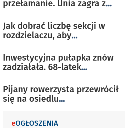
przełamanie. Unia zagra z
...
Jak dobrać liczbę sekcji w
rozdzielaczu, aby
...
Inwestycyjna pułapka znów
zadziałała. 68-latek
...
Pijany rowerzysta przewrócił
się na osiedlu
...
e
OGŁOSZENIA