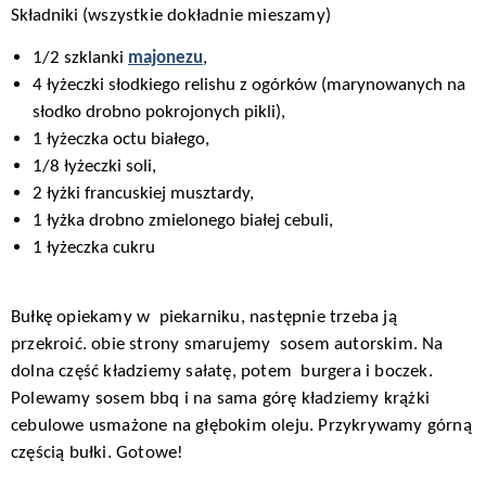
Składniki
(wszystkie dokładnie mieszamy)
1/2 szklanki
majonezu
,
4 łyżeczki słodkiego relishu z ogórków (marynowanych na
słodko drobno pokrojonych pikli),
1 łyżeczka octu białego,
1/8 łyżeczki soli,
2 łyżki francuskiej musztardy,
1 łyżka drobno zmielonego białej cebuli,
1 łyżeczka cukru
Bułkę opiekamy w piekarniku, następnie trzeba ją
przekroić. obie strony smarujemy sosem autorskim. Na
dolna część kładziemy sałatę, potem burgera i boczek.
Polewamy sosem bbq i na sama górę kładziemy krążki
cebulowe usmażone na głębokim oleju. Przykrywamy górną
częścią bułki. Gotowe!