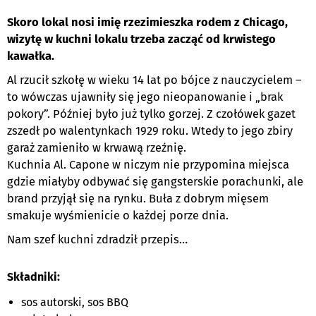
Skoro lokal nosi imię rzezimieszka rodem z Chicago,
wizytę w kuchni lokalu trzeba zacząć od krwistego
kawałka.
Al rzucił szkołę w wieku 14 lat po bójce z nauczycielem –
to wówczas ujawniły się jego nieopanowanie i „brak
pokory”. Później było już tylko gorzej. Z czołówek gazet
zszedł po walentynkach 1929 roku. Wtedy to jego zbiry
garaż zamieniło w krwawą rzeźnię.
Kuchnia Al. Capone w niczym nie przypomina miejsca
gdzie miałyby odbywać się gangsterskie porachunki, ale
brand przyjął się na rynku. Buła z dobrym mięsem
smakuje wyśmienicie o każdej porze dnia.
Nam szef kuchni zdradził przepis…
Składniki:
sos autorski, sos BBQ