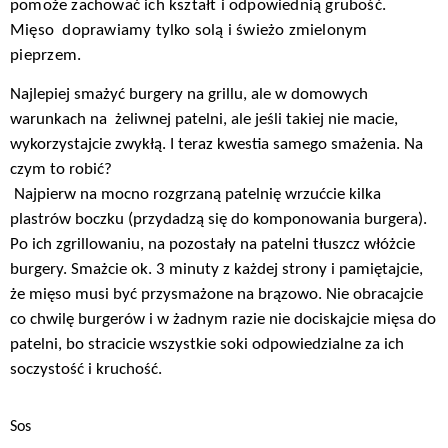
pomoże zachować ich kształt i odpowiednią grubość.
Mięso doprawiamy tylko solą i świeżo zmielon
ym
pieprzem.
Najlepiej smażyć burgery na grillu, ale w domowych
warunkach na żeliwnej patelni, ale jeśli takiej nie macie,
wykorzystajcie zwykłą. I teraz kwestia samego smażenia. Na
czym to robić?
Najpierw na mocno rozgrzaną patelnię wrzućcie kilka
plastrów boczku (przydadzą się do komponowania burgera).
Po ich zgrillowaniu, na pozostały na patelni tłuszcz włóżcie
burgery. Smażcie ok. 3 minuty z każdej strony i pamiętajcie,
że mięso musi być przysmażone na brązowo. Nie obracajcie
co chwilę burgerów i w żadnym razie nie dociskajcie mięsa do
patelni, bo stracicie wszystkie soki odpowiedzialne za ich
soczystość i kruchość.
Sos