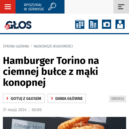
WYSZUKAJ
Rozwiń
Roz
W SERWISIE
nawigację
naw
STRONA GŁÓWNA
NAJNOWSZE WIADOMOŚCI
Hamburger Torino na
ciemnej bułce z mąki
konopnej
›
›
GOTUJ Z GŁOSEM
DANIA GŁÓWNE
WYDRUKUJ
DRUKUJ
PODSTRON
|
31 maja 2024
00:00
DO