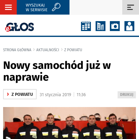
WYSZUKAJ
Rozwiń
Roz
W SERWISIE
nawigację
naw
STRONA GŁÓWNA
AKTUALNOŚCI
Z POWIATU
Nowy samochód już w
naprawie
›
|
Z POWIATU
31 stycznia 2019
11:36
WYDRUKUJ
DRUKUJ
PODSTRON
DO