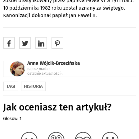
został beatyfikowany przez papieża Pawła VI w 1971 roku.
10 października 1982 roku został uznany za świętego.
Kanonizacji dokonał papież Jan Paweł II.
Anna Wójcik-Brzezińska
napisz maila ‹
ostatnie aktualności ‹
TAGI
HISTORIA
Jak oceniasz ten artykuł?
Głosów: 1