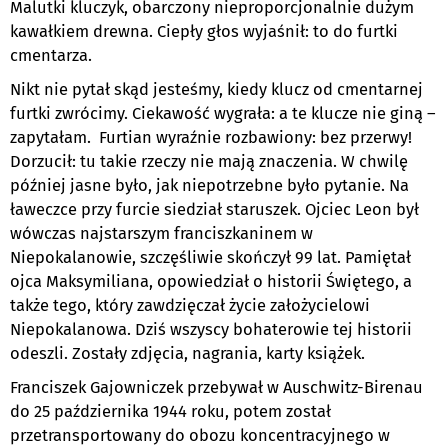
Malutki kluczyk, obarczony nieproporcjonalnie dużym
kawałkiem drewna. Ciepły głos wyjaśnił: to do furtki
cmentarza.
Nikt nie pytał skąd jesteśmy, kiedy klucz od cmentarnej
furtki zwrócimy. Ciekawość wygrała: a te klucze nie giną –
zapytałam. Furtian wyraźnie rozbawiony: bez przerwy!
Dorzucił: tu takie rzeczy nie mają znaczenia. W chwilę
później jasne było, jak niepotrzebne było pytanie. Na
ławeczce przy furcie siedział staruszek. Ojciec Leon był
wówczas najstarszym franciszkaninem w
Niepokalanowie, szczęśliwie skończył 99 lat. Pamiętał
ojca Maksymiliana, opowiedział o historii Świętego, a
także tego, który zawdzięczał życie założycielowi
Niepokalanowa. Dziś wszyscy bohaterowie tej historii
odeszli. Zostały zdjęcia, nagrania, karty książek.
Franciszek Gajowniczek przebywał w Auschwitz-Birenau
do 25 października 1944 roku, potem został
przetransportowany do obozu koncentracyjnego w