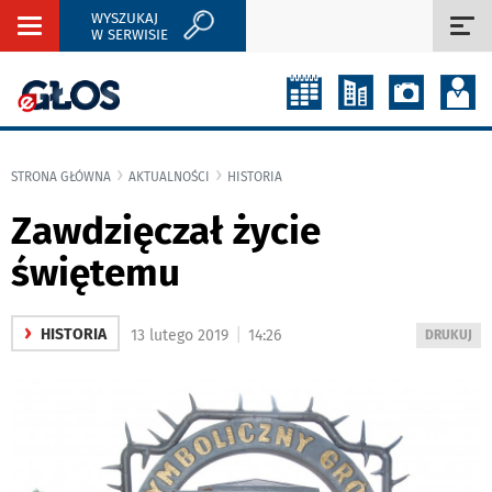
WYSZUKAJ
Rozwiń
Roz
W SERWISIE
nawigację
naw
STRONA GŁÓWNA
AKTUALNOŚCI
HISTORIA
Zawdzięczał życie
świętemu
›
|
HISTORIA
13 lutego 2019
14:26
WYDRUKUJ
DRUKUJ
PODSTRON
DO