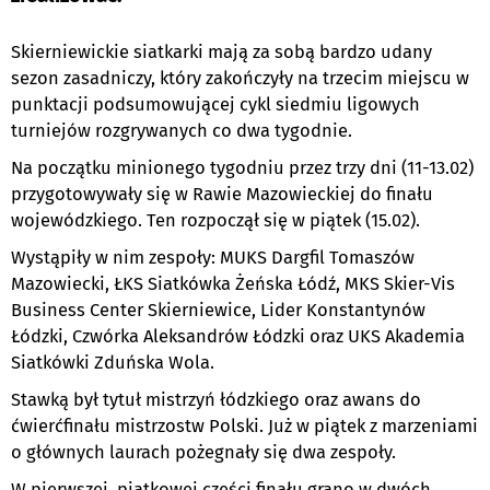
Skierniewickie siatkarki mają za sobą bardzo udany
sezon zasadniczy, który zakończyły na trzecim miejscu w
punktacji podsumowującej cykl siedmiu ligowych
turniejów rozgrywanych co dwa tygodnie.
Na początku minionego tygodniu przez trzy dni (11-13.02)
przygotowywały się w Rawie Mazowieckiej do finału
wojewódzkiego. Ten rozpoczął się w piątek (15.02).
Wystąpiły w nim zespoły: MUKS Dargfil Tomaszów
Mazowiecki, ŁKS Siatkówka Żeńska Łódź, MKS Skier-Vis
Business Center Skierniewice, Lider Konstantynów
Łódzki, Czwórka Aleksandrów Łódzki oraz UKS Akademia
Siatkówki Zduńska Wola.
Stawką był tytuł mistrzyń łódzkiego oraz awans do
ćwierćfinału mistrzostw Polski. Już w piątek z marzeniami
o głównych laurach pożegnały się dwa zespoły.
W pierwszej, piątkowej części finału grano w dwóch