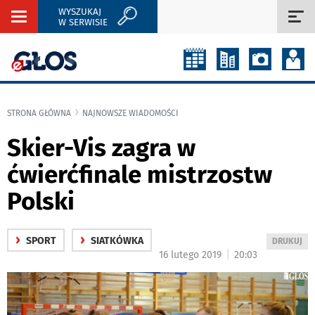
WYSZUKAJ
Rozwiń
Roz
W SERWISIE
nawigację
naw
STRONA GŁÓWNA
NAJNOWSZE WIADOMOŚCI
Skier-Vis zagra w
ćwierćfinale mistrzostw
Polski
›
›
SPORT
SIATKÓWKA
WYDRUKUJ
DRUKUJ
|
16 lutego 2019
20:03
PODSTRON
DO