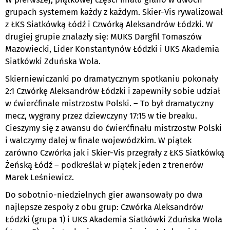
grupach systemem każdy z każdym. Skier-Vis rywalizował
z ŁKS Siatkówką Łódź i Czwórką Aleksandrów Łódzki. W
drugiej grupie znalazły się: MUKS Dargfil Tomaszów
Mazowiecki, Lider Konstantynów Łódzki i UKS Akademia
Siatkówki Zduńska Wola.
Skierniewiczanki po dramatycznym spotkaniu pokonały
2:1 Czwórkę Aleksandrów Łódzki i zapewniły sobie udział
w ćwierćfinale mistrzostw Polski. – To był dramatyczny
mecz, wygrany przez dziewczyny 17:15 w tie breaku.
Cieszymy się z awansu do ćwierćfinału mistrzostw Polski
i walczymy dalej w finale wojewódzkim. W piątek
zarówno Czwórka jak i Skier-Vis przegrały z ŁKS Siatkówką
Żeńską Łódź – podkreślał w piątek jeden z trenerów
Marek Leśniewicz.
Do sobotnio-niedzielnych gier awansowały po dwa
najlepsze zespoły z obu grup: Czwórka Aleksandrów
Łódzki (grupa 1) i UKS Akademia Siatkówki Zduńska Wola