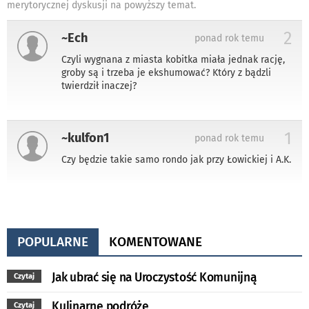
merytorycznej dyskusji na powyższy temat.
2
~Ech
ponad rok temu
Czyli wygnana z miasta kobitka miała jednak rację,
groby są i trzeba je ekshumować? Który z bądzli
twierdził inaczej?
1
~kulfon1
ponad rok temu
Czy będzie takie samo rondo jak przy Łowickiej i A.K.
POPULARNE
KOMENTOWANE
Jak ubrać się na Uroczystość Komunijną
Czytaj
Kulinarne podróże
Czytaj