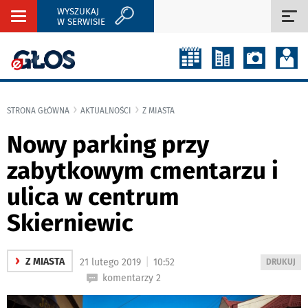
WYSZUKAJ
Rozwiń
Roz
W SERWISIE
nawigację
naw
STRONA GŁÓWNA
AKTUALNOŚCI
Z MIASTA
Nowy parking przy
zabytkowym cmentarzu i
ulica w centrum
Skierniewic
›
|
Z MIASTA
21 lutego 2019
10:52
WYDRUKUJ
DRUKUJ
PODSTRON
komentarzy 2
DO