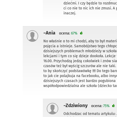
dziećmi. I czy będzie to rozdmu
ci co nie to nic ich nie zmusi. 
inaczej.
~Ania
ocena:
67%
No właśnie o to mi chodzi, aby to był materi
pojęcia a istnieje. Samobójstwo tego chłop
dzisiejszych problemach młodzieży w szkołac
lekcjami i tym co się dzieje dookoła. Lekcje
16.00. Przychodzą jedzą cokolwiek i znów si
czasów też był wyścig szczurów ale nie taki
to by skończyć podstawówkę !!!! Do tego ba
to jak cie polajkuja na facebooku, albo inn
dzisiejszych czasach jest bardzo pogubiona i
współodpowiedzialna ale szkoła (dziecko tam
~Zdziwiony
ocena:
75%
Odchodzac od tematu artykulu: 