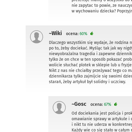
nie zapytac to powie, ze nauczy
w wychowaniu dziecka? Poprzyjm
~Wiki
ocena:
60%
Dlaczego wszystkim się wydaje, że rodzina n
po to, żeby dociekać. Myśląc tak jak wy nig
niewyobrażalna tragedia i zapewne dziennik
tylko że on chce w ten sposób pokazać pro
wolicie słuchać plotek w sklepie lub u fryzj
Nikt z nas nie chciałby przeżywać tego co 
dziennikarza tylko zajmijcie się swoimi dz
starań, żeby artykuł był solidny i uczciwy.
~Gosc
ocena:
67%
Od dociekania jest policja i pro
omawianie sprawy w artykule i 
i nikt tu nie uderza w konkretn
Każdy wie co się stało w całym 