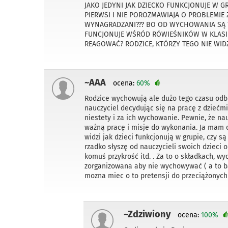
JAKO JEDYNI JAK DZIECKO FUNKCJONUJE W G
PIERWSI I NIE POROZMAWIAJA O PROBLEMIE
WYNAGRADZANI??? BO OD WYCHOWANIA SĄ TY
FUNCJONUJE WŚRÓD RÓWIEŚNIKÓW W KLASIE,
REAGOWAĆ? RODZICE, KTÓRZY TEGO NIE WIDZ
~AAA
ocena:
60%
Rodzice wychowują ale dużo tego czasu odbie
nauczyciel decydując się na pracę z dziećm
niestety i za ich wychowanie. Pewnie, że n
ważną pracę i misje do wykonania. Ja mam 
widzi jak dzieci funkcjonują w grupie, czy 
rzadko słyszę od nauczycieli swoich dzieci o
komuś przykrość itd. . Za to o składkach, wy
zorganizowana aby nie wychowywać ( a to ba
mozna miec o to pretensji do przeciążonych
~Zdziwiony
ocena:
100%