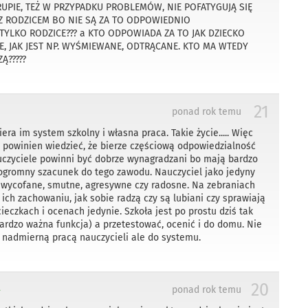
RUPIE, TEŻ W PRZYPADKU PROBLEMÓW, NIE POFATYGUJĄ SIĘ
 Z RODZICEM BO NIE SĄ ZA TO ODPOWIEDNIO
LKO RODZICE??? a KTO ODPOWIADA ZA TO JAK DZIECKO
 JAK JEST NP. WYŚMIEWANE, ODTRĄCANE. KTO MA WTEDY
Ą?????
21
ponad rok temu
ra im system szkolny i własna praca. Takie życie..... Więc
i powinien wiedzieć, że bierze częściową odpowiedzialność
auczyciele powinni być dobrze wynagradzani bo mają bardzo
ogromny szacunek do tego zawodu. Nauczyciel jako jedyny
są wycofane, smutne, agresywne czy radosne. Na zebraniach
 ich zachowaniu, jak sobie radzą czy są lubiani czy sprawiają
cieczkach i ocenach jedynie. Szkoła jest po prostu dziś tak
rdzo ważna funkcja) a przetestować, ocenić i do domu. Nie
 nadmierną pracą nauczycieli ale do systemu.
20
ponad rok temu