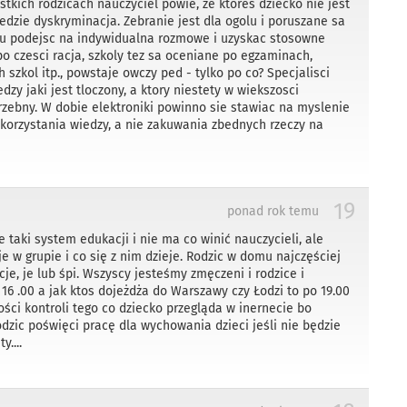
ystkich rodzicach nauczyciel powie, ze ktores dziecko nie jest
edzie dyskryminacja. Zebranie jest dla ogolu i poruszane sa
iu podejsc na indywidualna rozmowe i uzyskac stosowne
po czesci racja, szkoly tez sa oceniane po egzaminach,
 szkol itp., powstaje owczy ped - tylko po co? Specjalisci
zy jaki jest tloczony, a ktory niestety w wiekszosci
rzebny. W dobie elektroniki powinno sie stawiac na myslenie
korzystania wiedzy, a nie zakuwania zbednych rzeczy na
19
ponad rok temu
 taki system edukacji i nie ma co winić nauczycieli, ale
je w grupie i co się z nim dzieje. Rodzic w domu najczęściej
cje, je lub śpi. Wszyscy jesteśmy zmęczeni i rodzice i
16 .00 a jak ktos dojeżdża do Warszawy czy Łodzi to po 19.00
ości kontroli tego co dziecko przegląda w inernecie bo
rodzic poświęci pracę dla wychowania dzieci jeśli nie będzie
....