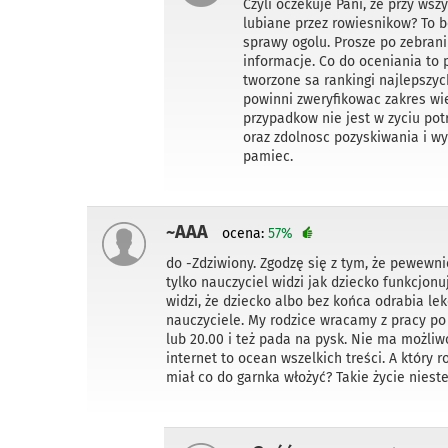
Czyli oczekuje Pani, ze przy wsz
lubiane przez rowiesnikow? To b
sprawy ogolu. Prosze po zebran
informacje. Co do oceniania to 
tworzone sa rankingi najlepszych
powinni zweryfikowac zakres wied
przypadkow nie jest w zyciu pot
oraz zdolnosc pozyskiwania i wy
pamiec.
~AAA
ocena:
57%
do -Zdziwiony. Zgodzę się z tym, że pewewnie
tylko nauczyciel widzi jak dziecko funkcjonu
widzi, że dziecko albo bez końca odrabia lek
nauczyciele. My rodzice wracamy z pracy po 
lub 20.00 i też pada na pysk. Nie ma możliw
internet to ocean wszelkich treści. A który 
miał co do garnka włożyć? Takie życie niestety