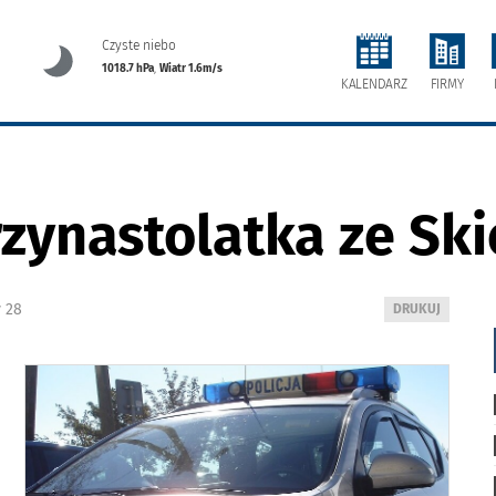
Czyste niebo
1018.7 hPa
,
Wiatr 1.6m/s
FIRMY
KALENDARZ
zynastolatka ze Ski
 28
WYDRUKUJ
DRUKUJ
PODSTRONĘ
DO