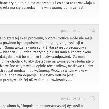
chane czy nie to nie ma znaczenia. Ci co chcą to rozmawiają a
A gazeta ma się sprzedać i nie wmawiajmy opinii że jest
14
ponad rok temu
ał o szerszej skali problemu, o której rodzice może nie maja
ca powinno być impulsem do merytorycznej dyskusji o
h. Sama widzę jak mój syn ( 8 klasa) jest przeciążony i
 w klasach 7 i 8 dzieci zaczynają o 8.00 rano a kończą około
adają do lekcji bo na jutro klasówka,odpowiedź. Za moich
. Tu nie chodzi o to aby dostać sie na wymarzone studia ale o
rdzo ważne w tym wieku opinie rówiesników, markowe ciuchy,
ych socjal mediach lub wyśmieją. Młodzież w tym wieku w
 nie jeden ma depresje... Nie tylko rodzina jest
 przebywa dłużej niż w domu) i rówieśnicy .....
13
ponad rok temu
... powinno być impulsem do merytorycznej dyskusji o