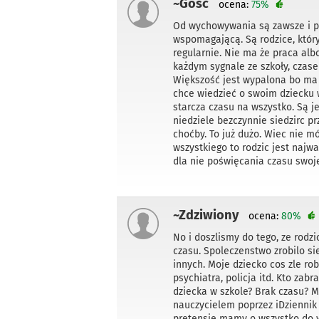
~Gość
ocena:
75%
Od wychowywania są zawsze i pr
wspomagającą. Są rodzice, który
regularnie. Nie ma że praca alb
każdym sygnale ze szkoły, czase
Większość jest wypalona bo ma 
chce wiedzieć o swoim dziecku
starcza czasu na wszystko. Są j
niedziele bezczynnie siedzirc p
choćby. To już dużo. Wiec nie 
wszystkiego to rodzic jest najw
dla nie poświęcania czasu swoj
~Zdziwiony
ocena:
80%
No i doszlismy do tego, ze rodz
czasu. Spoleczenstwo zrobilo si
innych. Moje dziecko cos zle ro
psychiatra, policja itd. Kto za
dziecka w szkole? Brak czasu? 
nauczycielem poprzez iDziennik 
pretensje mamy o wszystko do ws