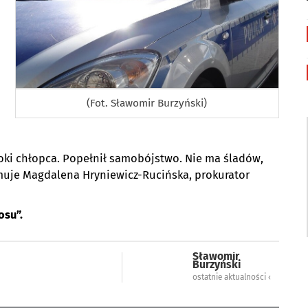
(Fot. Sławomir Burzyński)
włoki chłopca. Popełnił samobójstwo. Nie ma śladów,
rmuje Magdalena Hryniewicz-Rucińska, prokurator
osu”.
Sławomir
Burzyński
ostatnie aktualności ‹