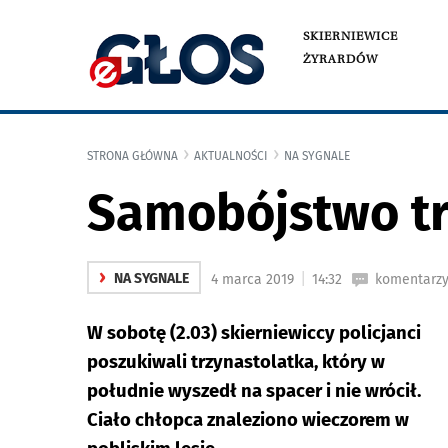
SKIERNIEWICE
ŻYRARDÓW
STRONA GŁÓWNA
AKTUALNOŚCI
NA SYGNALE
Samobójstwo tr
›
|
NA SYGNALE
4 marca 2019
14:32
komentarzy
W sobotę (2.03) skierniewiccy policjanci
poszukiwali trzynastolatka, który w
południe wyszedł na spacer i nie wrócił.
Ciało chłopca znaleziono wieczorem w