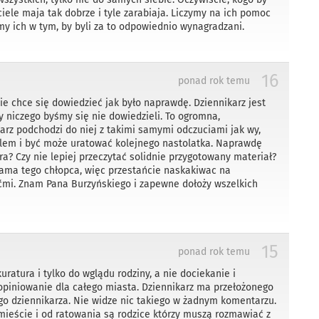
ciele maja tak dobrze i tyle zarabiaja. Liczymy na ich pomoc
y ich w tym, by byli za to odpowiednio wynagradzani.
16
ponad rok temu
ie chce się dowiedzieć jak było naprawdę. Dziennikarz jest
dy niczego byśmy się nie dowiedzieli. To ogromna,
arz podchodzi do niej z takimi samymi odczuciami jak wy,
blem i być może uratować kolejnego nastolatka. Naprawdę
era? Czy nie lepiej przeczytać solidnie przygotowany materiał?
mama tego chłopca, więc przestańcie naskakiwac na
iećmi. Znam Pana Burzyńskiego i zapewne dołoży wszelkich
15
ponad rok temu
kuratura i tylko do wglądu rodziny, a nie dociekanie i
opiniowanie dla całego miasta. Dziennikarz ma przełożonego
ego dziennikarza. Nie widze nic takiego w żadnym komentarzu.
mieście i od ratowania są rodzice którzy muszą rozmawiać z