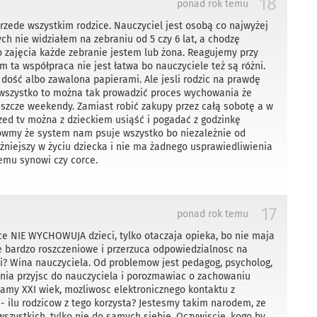
18
ponad rok temu
zede wszystkim rodzice. Nauczyciel jest osobą co najwyżej
ch nie widziałem na zebraniu od 5 czy 6 lat, a chodzę
o zajęcia każde zebranie jestem lub żona. Reagujemy przy
m ta współpraca nie jest łatwa bo nauczyciele też są różni.
dość albo zawalona papierami. Ale jesli rodzic na prawdę
 wszystko to można tak prowadzić proces wychowania że
eszcze weekendy. Zamiast robić zakupy przez całą sobotę a w
rzed tv można z dzieckiem usiąść i pogadać z godzinkę
mówmy że system nam psuje wszystko bo niezależnie od
ażniejszy w życiu dziecka i nie ma żadnego usprawiedliwienia
emu synowi czy corce.
17
ponad rok temu
ice NIE WYCHOWUJA dzieci, tylko otaczaja opieka, bo nie maja
e bardzo roszczeniowe i przerzuca odpowiedzialnosc na
bi? Wina nauczyciela. Od problemow jest pedagog, psycholog,
brania przyjsc do nauczyciela i porozmawiac o zachowaniu
Mamy XXI wiek, mozliwosc elektronicznego kontaktu z
- ilu rodzicow z tego korzysta? Jestesmy takim narodem, ze
zystkich, tylko nie do samych siebie. Oczywiscie, kogo by