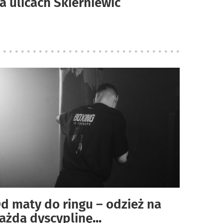
a ulicach Skierniewic
d maty do ringu – odzież na
ażdą dyscyplinę
...