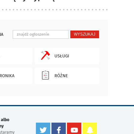
IA
WYSZUKAJ
USŁUGI
RONIKA
RÓŻNE
 albo
my
staramy