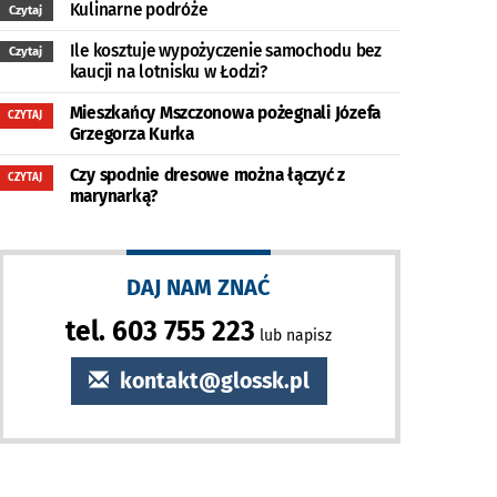
Kulinarne podróże
Czytaj
Ile kosztuje wypożyczenie samochodu bez
Czytaj
kaucji na lotnisku w Łodzi?
Mieszkańcy Mszczonowa pożegnali Józefa
CZYTAJ
Grzegorza Kurka
Czy spodnie dresowe można łączyć z
CZYTAJ
marynarką?
DAJ NAM ZNAĆ
tel. 603 755 223
lub napisz
kontakt@glossk.pl