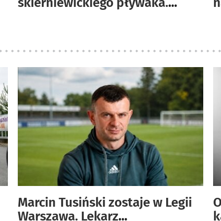
skierniewickiego pływaka.
...
n
Marcin Tusiński zostaje w Legii
O
Warszawa. Lekarz
...
k