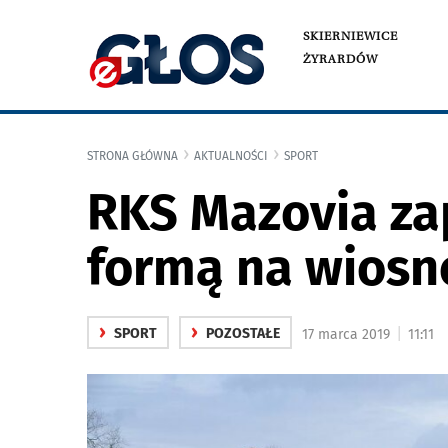
SKIERNIEWICE
ŻYRARDÓW
STRONA GŁÓWNA
AKTUALNOŚCI
SPORT
RKS Mazovia za
formą na wiosn
›
›
|
SPORT
POZOSTAŁE
17 marca 2019
11:11