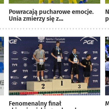
Powracają pucharowe emocje.
N
Unia zmierzy się z
...
p
Fenomenalny finał
M