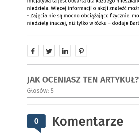
Inicjatywa ta jest otwarta dla każdego mieszkań
niedziela. Więcej informacji o akcji znaleźć moż
- Zajęcia nie są mocno obciążające fizycznie, m
niedzielę inaczej, niż tylko w łóżku – dodaje Ba
JAK OCENIASZ TEN ARTYKUŁ?
Głosów: 5
Komentarze
0