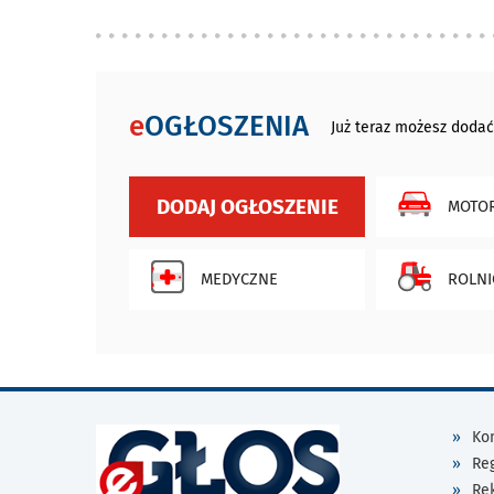
e
OGŁOSZENIA
Już teraz możesz dodać
DODAJ OGŁOSZENIE
MOTOR
MEDYCZNE
ROLNI
Kon
Re
Re