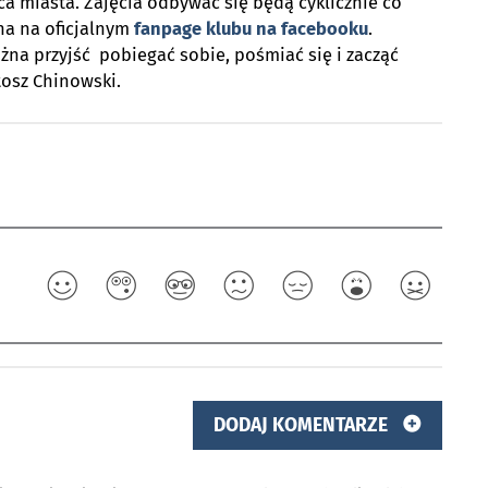
ca miasta. Zajęcia odbywać się będą cyklicznie co
na na oficjalnym
fanpage klubu na facebooku
.
ożna przyjść pobiegać sobie, pośmiać się i zacząć
rtosz Chinowski.
DODAJ KOMENTARZE