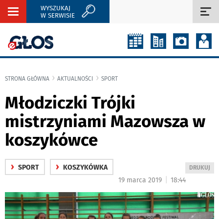
WYSZUKAJ
Rozwiń
Roz
W SERWISIE
nawigację
naw
STRONA GŁÓWNA
AKTUALNOŚCI
SPORT
Młodziczki Trójki
mistrzyniami Mazowsza w
koszykówce
›
›
SPORT
KOSZYKÓWKA
WYDRUKUJ
DRUKUJ
PODSTRON
|
19 marca 2019
18:44
DO