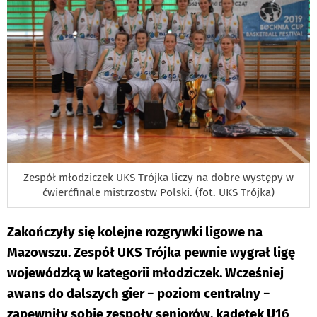
Zespół młodziczek UKS Trójka liczy na dobre występy w
ćwierćfinale mistrzostw Polski. (fot. UKS Trójka)
Zakończyły się kolejne rozgrywki ligowe na
Mazowszu. Zespół UKS Trójka pewnie wygrał ligę
wojewódzką w kategorii młodziczek. Wcześniej
awans do dalszych gier − poziom centralny −
zapewniły sobie zespoły seniorów, kadetek U16