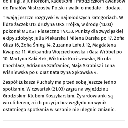
do II ligi, a juniorkom, kadetkom i młodziczkom awansów
do Finałów Mistrzostw Polski i walki o medale − dodaje.
Trwają jeszcze rozgrywki w najmłodszych kategoriach. W
lidze żaczek U12 drużyna UKS Trójka, w środę (13.03)
pokonał MUKS I Piaseczno 147:33. Punkty dla zwycięskiej
ekipy zdobyły: Julia Piekarska i Milena Darska po 17, Zofia
Gliza 16, Zofia Śnieg 14, Zuzanna Lefelt 12, Magdalena
Kwapisz 11, Aleksandra Wojciechowska i Gaja Wróbel po
10, Martyna Kakietek, Wiktoria Kociszewska, Nicola
Chechlacz, Adrianna Szafraniec, Maja Skrobisz i Lena
Wiśniewska po 6 oraz Katarzyna Sękowska 4.
Zespół Łukasza Puchały ma przed sobą jeszcze jedno
spotkanie. W czwartek (21.03) zagra na wyjeździe z
Grodziskim Klubem Koszykarskim. Żyrardowianki są
wiceliderem, a ich pozycja bez względu na wynik
ostatniego spotkania w sezonie nie ulegnie zmianie.