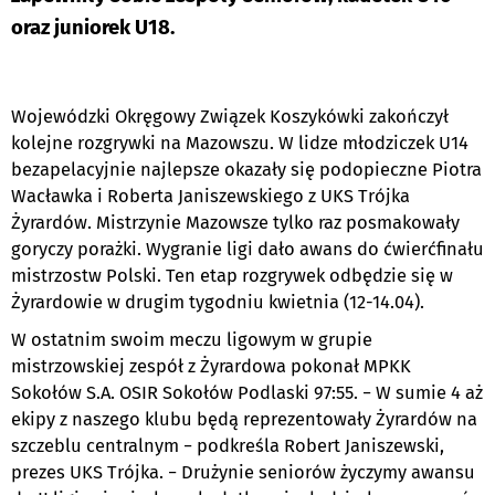
oraz juniorek U18.
Wojewódzki Okręgowy Związek Koszykówki zakończył
kolejne rozgrywki na Mazowszu. W lidze młodziczek U14
bezapelacyjnie najlepsze okazały się podopieczne Piotra
Wacławka i Roberta Janiszewskiego z UKS Trójka
Żyrardów. Mistrzynie Mazowsze tylko raz posmakowały
goryczy porażki. Wygranie ligi dało awans do ćwierćfinału
mistrzostw Polski. Ten etap rozgrywek odbędzie się w
Żyrardowie w drugim tygodniu kwietnia (12-14.04).
W ostatnim swoim meczu ligowym w grupie
mistrzowskiej zespół z Żyrardowa pokonał MPKK
Sokołów S.A. OSIR Sokołów Podlaski 97:55. − W sumie 4 aż
ekipy z naszego klubu będą reprezentowały Żyrardów na
szczeblu centralnym − podkreśla Robert Janiszewski,
prezes UKS Trójka. − Drużynie seniorów życzymy awansu