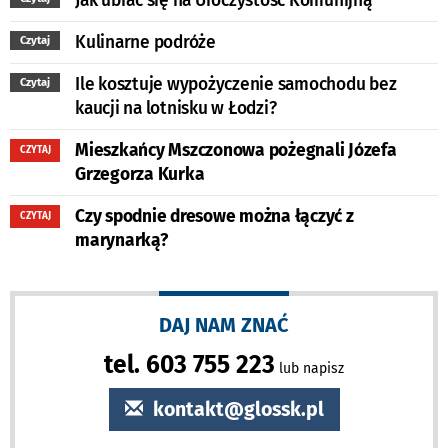
Jak ubrać się na Uroczystość Komunijną
Kulinarne podróże
Czytaj
Ile kosztuje wypożyczenie samochodu bez
Czytaj
kaucji na lotnisku w Łodzi?
Mieszkańcy Mszczonowa pożegnali Józefa
CZYTAJ
Grzegorza Kurka
Czy spodnie dresowe można łączyć z
CZYTAJ
marynarką?
DAJ NAM ZNAĆ
tel. 603 755 223
lub napisz
kontakt@glossk.pl