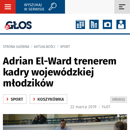
WYSZUKAJ
Rozwiń
Roz
W SERWISIE
nawigację
naw
STRONA GŁÓWNA
AKTUALNOŚCI
SPORT
Adrian El-Ward trenerem
kadry wojewódzkiej
młodzików
›
›
SPORT
KOSZYKÓWKA
WYDRUKUJ
DRUKUJ
PODSTRON
|
22 marca 2019
14:07
DO