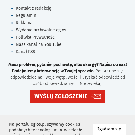
Kontakt z redakcją
Regulamin
Reklama
Wydanie archiwalne eglos
Polityka Prywatności
Nasz kanał na You Tube
Kanał RSS
Masz problem, pytanie, pochwałę, albo skargę? Napisz do nas!
Podejmiemy interwencję w Twojej sprawie.
Postaramy się
odpowiedzieć na Twoje wątpliwości i uzyskać odpowiedź od
osób odpowiedzialnych. Nie zwlekaj!
WYŚLIJ ZGŁOSZENIE
Na portalu eglos.pl używamy cookies i
na wyk
Zgadzam się
podobnych technologii m.in. w celach: