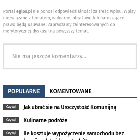
Portal
eglos.pl
nie ponosi odpowiedzialności za treść wpisu. Wpisy
niezwiązane z tematem, wulgarne, obraźliwe lub naruszające
prawo będą usuwane. Zapraszamy zainteresowanych do
merytorycznej dyskusji na powyższy temat.
Nie ma jeszcze komentarzy...
POPULARNE
KOMENTOWANE
Jak ubrać się na Uroczystość Komunijną
Czytaj
Kulinarne podróże
Czytaj
Ile kosztuje wypożyczenie samochodu bez
Czytaj