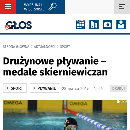
WYSZUKAJ
Rozwiń
Roz
W SERWISIE
nawigację
naw
STRONA GŁÓWNA
AKTUALNOŚCI
SPORT
Drużynowe pływanie –
medale skierniewiczan
›
›
|
SPORT
PŁYWANIE
28 marca 2019
15:04
WYDRUKUJ
DRUKUJ
PODSTRON
DO