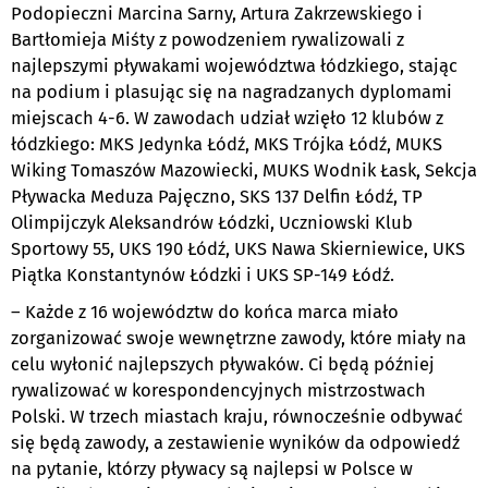
Podopieczni Marcina Sarny, Artura Zakrzewskiego i
Bartłomieja Miśty z powodzeniem rywalizowali z
najlepszymi pływakami województwa łódzkiego, stając
na podium i plasując się na nagradzanych dyplomami
miejscach 4-6. W zawodach udział wzięło 12 klubów z
łódzkiego: MKS Jedynka Łódź, MKS Trójka Łódź, MUKS
Wiking Tomaszów Mazowiecki, MUKS Wodnik Łask, Sekcja
Pływacka Meduza Pajęczno, SKS 137 Delfin Łódź, TP
Olimpijczyk Aleksandrów Łódzki, Uczniowski Klub
Sportowy 55, UKS 190 Łódź, UKS Nawa Skierniewice, UKS
Piątka Konstantynów Łódzki i UKS SP-149 Łódź.
– Każde z 16 województw do końca marca miało
zorganizować swoje wewnętrzne zawody, które miały na
celu wyłonić najlepszych pływaków. Ci będą później
rywalizować w korespondencyjnych mistrzostwach
Polski. W trzech miastach kraju, równocześnie odbywać
się będą zawody, a zestawienie wyników da odpowiedź
na pytanie, którzy pływacy są najlepsi w Polsce w