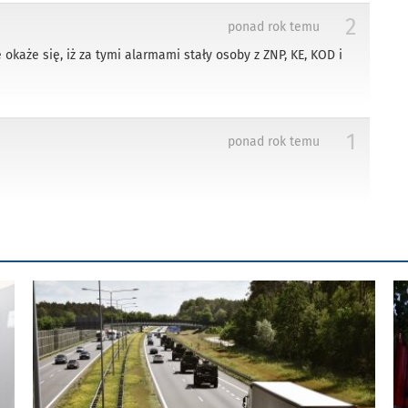
2
ponad rok temu
okaże się, iż za tymi alarmami stały osoby z ZNP, KE, KOD i
1
ponad rok temu