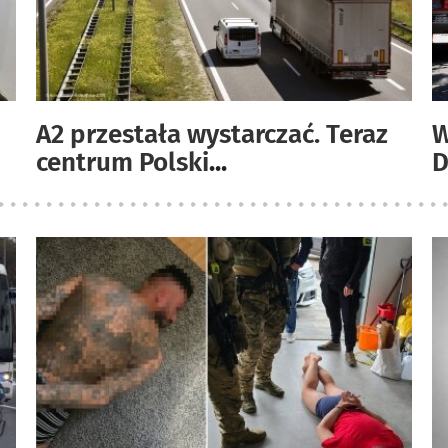
A2 przestała wystarczać. Teraz
W
centrum Polski
...
D