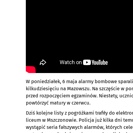
W poniedziałek, 6 maja alarmy bombowe sparali
kilkudziesięciu na Mazowszu. Na szczęście w po
przed rozpoczęciem egzaminów. Niestety, ucznio
powtórzyć matury w czerwcu.
Dziś kolejne listy z pogróżkami trafiły do elekt
liceum w Mszczonowie. Policja już kilka dni te
wystąpić seria fałszywych alarmów, których cel