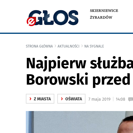
SKIERNIEWICE
ŻYRARDÓW
STRONA GŁÓWNA
AKTUALNOŚCI
NA SYGNALE
Najpierw służba
Borowski przed
›
›
|
Z MIASTA
OŚWIATA
7 maja 2019
14:08