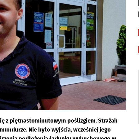
ię z piętnastominutowym poślizgiem. Strażak
mundurze. Nie było wyjścia, wcześniej jego
dejrzenia podłożenia ładunku wybuchowego w