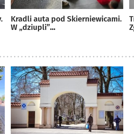
.
Kradli auta pod Skierniewicami.
T
W „dziupli”
...
Z