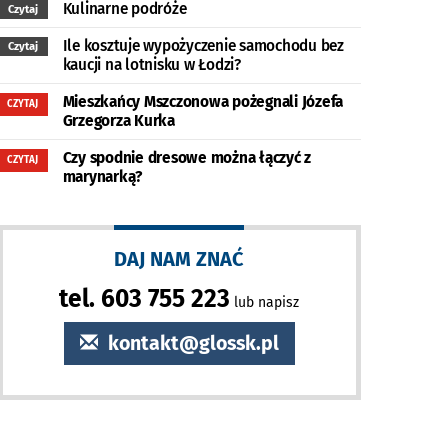
Kulinarne podróże
Czytaj
Ile kosztuje wypożyczenie samochodu bez
Czytaj
kaucji na lotnisku w Łodzi?
Mieszkańcy Mszczonowa pożegnali Józefa
CZYTAJ
Grzegorza Kurka
Czy spodnie dresowe można łączyć z
CZYTAJ
marynarką?
DAJ NAM ZNAĆ
tel. 603 755 223
lub napisz
kontakt@glossk.pl