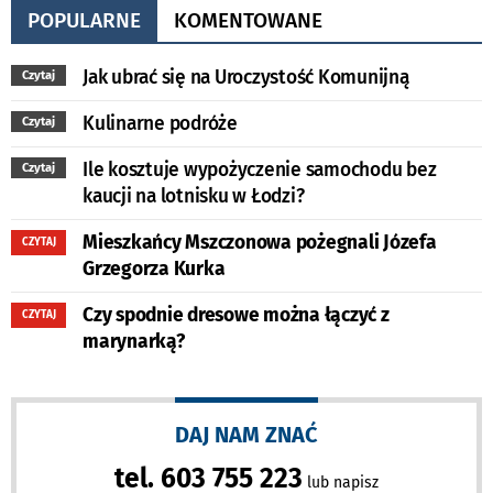
POPULARNE
KOMENTOWANE
Jak ubrać się na Uroczystość Komunijną
Czytaj
Kulinarne podróże
Czytaj
Ile kosztuje wypożyczenie samochodu bez
Czytaj
kaucji na lotnisku w Łodzi?
Mieszkańcy Mszczonowa pożegnali Józefa
CZYTAJ
Grzegorza Kurka
Czy spodnie dresowe można łączyć z
CZYTAJ
marynarką?
DAJ NAM ZNAĆ
tel. 603 755 223
lub napisz