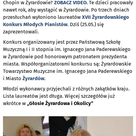
Chopin w Żyrardowie?
ZOBACZ VIDEO.
Te dzieci pracowały
nawet rok, aby wystąpić w Żyrardowie. Po trzech dniach
przesłuchań wyłoniono laureatów
XVII Żyrardowskiego
Konkurs Młodych Pianistów
. Dziś (25.05.) się
zaprezentowali.
Konkurs organizowany jest przez Państwową Szkołę
Muzyczną I i II stopnia im. Ignacego Jana Paderewskiego
w Żyrardowie pod honorowym patronatem prezydenta
miasta. Współorganizatorami konkursu są: Żyrardowskie
Towarzystwo Muzyczne im. Ignacego Jana Paderewskiego
i Miasto
Żyrardów
.
Młodzi wykonawcy przyjechali z różnych zakątków kraju.
Lista laureatów jest długa. Więcej szczegółów już
wkrótce w
„Głosie Żyrardowa i Okolicy”