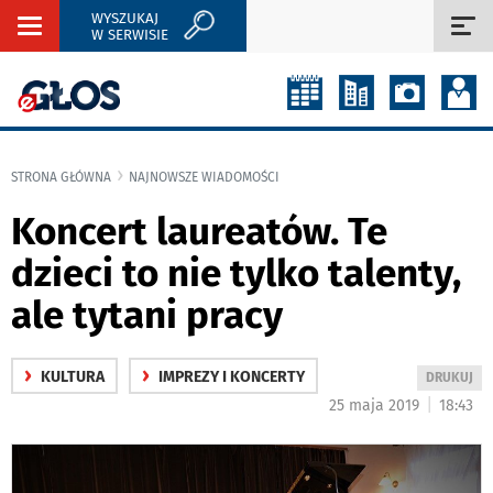
WYSZUKAJ
Rozwiń
Roz
W SERWISIE
nawigację
naw
STRONA GŁÓWNA
NAJNOWSZE WIADOMOŚCI
Koncert laureatów. Te
dzieci to nie tylko talenty,
ale tytani pracy
›
›
KULTURA
IMPREZY I KONCERTY
WYDRUKUJ
DRUKUJ
PODSTRON
|
25 maja 2019
18:43
DO