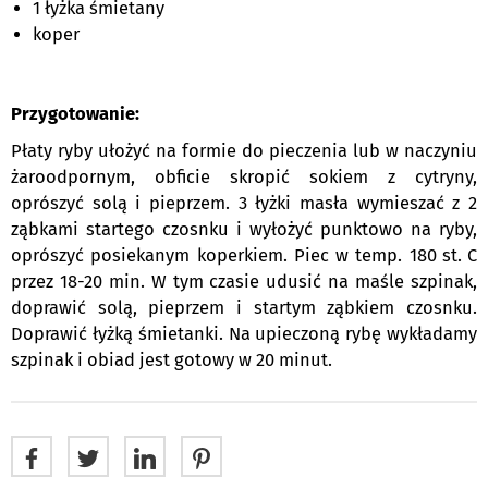
1 łyżka śmietany
koper
Przygotowanie:
Płaty ryby ułożyć na formie do pieczenia lub w naczyniu
żaroodpornym, obficie skropić sokiem z cytryny,
oprószyć solą i pieprzem. 3 łyżki masła wymieszać z 2
ząbkami startego czosnku i wyłożyć punktowo na ryby,
oprószyć posiekanym koperkiem. Piec w temp. 180
st.
C
przez 18-20 min. W tym czasie udusić na maśle szpinak,
doprawić solą, pieprzem i startym ząbkiem czosnku.
Doprawić łyżką śmietanki. Na upieczoną rybę wykładamy
szpinak i obiad jest gotowy w 20 minut.