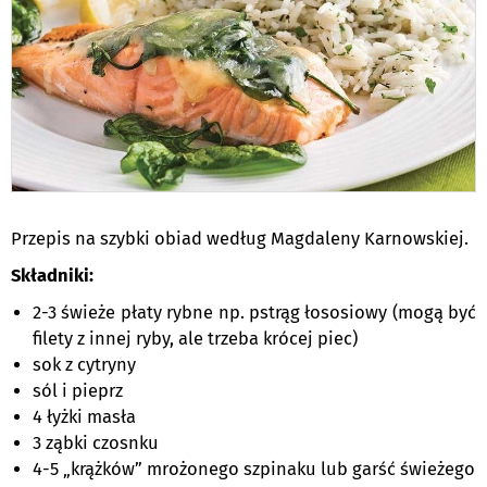
Przepis na szybki obiad według Magdaleny Karnowskiej.
Składniki:
2-3 świeże płaty rybne np. pstrąg łososiowy (mogą być
filety z innej ryby, ale trzeba krócej piec)
sok z cytryny
sól i pieprz
4 łyżki masła
3 ząbki czosnku
4-5 „krążków” mrożonego szpinaku lub garść świeżego