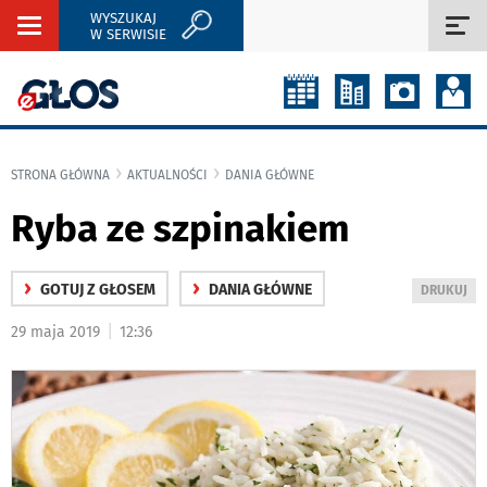
WYSZUKAJ
Rozwiń
Roz
W SERWISIE
nawigację
naw
STRONA GŁÓWNA
AKTUALNOŚCI
DANIA GŁÓWNE
Ryba ze szpinakiem
›
›
GOTUJ Z GŁOSEM
DANIA GŁÓWNE
WYDRUKUJ
DRUKUJ
PODSTRON
|
29 maja 2019
12:36
DO