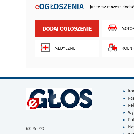
e
OGŁOSZENIA
Już teraz możesz dodać
DODAJ OGŁOSZENIE
MOTOR
MEDYCZNE
ROLNI
Kon
Re
Re
Wy
Pol
Na
603 755 223