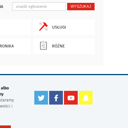
IA
WYSZUKAJ
USŁUGI
RONIKA
RÓŻNE
 albo
my
staramy
wości i