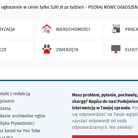
 ogłoszenie w cenie tylko 5,00 zł za tydzień - POZNAJ NOWE OGŁOSZEN
YZACJA
NIERUCHOMOŚCI
PRACA
CZE
ZWIERZĘTA
ELEKT
takt z redakcją
Masz problem, pytanie, pochwałę,
gulamin
skargę? Napisz do nas! Podejmie
interwencję w Twojej sprawie.
Po
klama
się odpowiedzieć na Twoje wątpli
danie archiwalne eglos
uzyskać odpowiedź od osób
ityka Prywatności
odpowiedzialnych. Nie zwlekaj!
sz kanał na You Tube