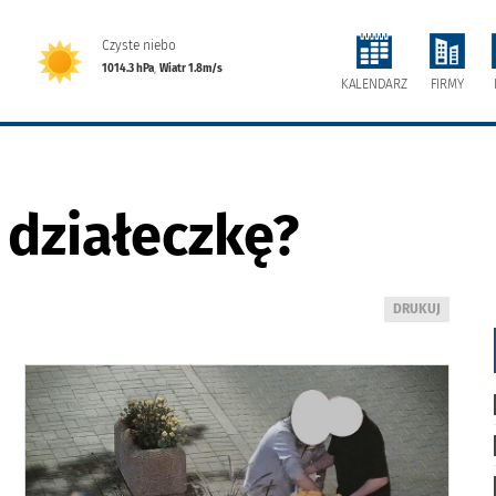
Czyste niebo
1014.3 hPa
,
Wiatr 1.8m/s
FIRMY
KALENDARZ
 działeczkę?
WYDRUKUJ
DRUKUJ
PODSTRONĘ
DO
u