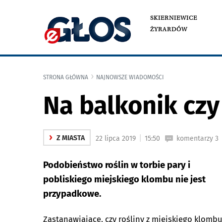
SKIERNIEWICE
ŻYRARDÓW
STRONA GŁÓWNA
NAJNOWSZE WIADOMOŚCI
Na balkonik czy
›
|
Z MIASTA
22 lipca 2019
15:50
komentarzy 3
Podobieństwo roślin w torbie pary i
pobliskiego miejskiego klombu nie jest
przypadkowe.
Zastanawiające, czy rośliny z miejskiego klomb