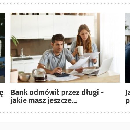
ię
Bank odmówił przez długi -
J
jakie masz jeszcze
...
p