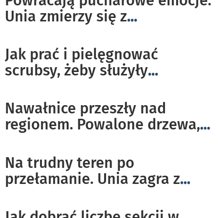
Powracają pucharowe emocje.
Unia zmierzy się z
...
Jak prać i pielęgnować
scrubsy, żeby służyły
...
Nawałnice przeszły nad
regionem. Powalone drzewa,
...
Na trudny teren po
przełamanie. Unia zagra z
...
Jak dobrać liczbę sekcji w