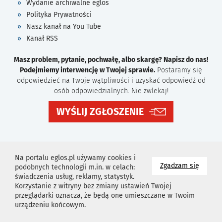
Wydanie archiwalne eglos
Polityka Prywatności
Nasz kanał na You Tube
Kanał RSS
Masz problem, pytanie, pochwałę, albo skargę? Napisz do nas!
Podejmiemy interwencję w Twojej sprawie.
Postaramy się
odpowiedzieć na Twoje wątpliwości i uzyskać odpowiedź od
osób odpowiedzialnych. Nie zwlekaj!
WYŚLIJ ZGŁOSZENIE
Na portalu eglos.pl używamy cookies i
na wyk
Zgadzam się
podobnych technologii m.in. w celach:
świadczenia usług, reklamy, statystyk.
Korzystanie z witryny bez zmiany ustawień Twojej
przeglądarki oznacza, że będą one umieszczane w Twoim
urządzeniu końcowym.
Projekt i wykonanie
Agencja Reklamowa
Idealmedia /
Web
Development