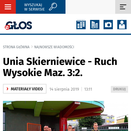
WYSZUKAJ
Rozwiń
Roz
W SERWISIE
nawigację
naw
STRONA GŁÓWNA
NAJNOWSZE WIADOMOŚCI
Unia Skierniewice - Ruch
Wysokie Maz. 3:2.
›
|
MATERIAŁY VIDEO
14 sierpnia 2019
13:11
WYDRUKUJ
DRUKUJ
PODSTRON
DO