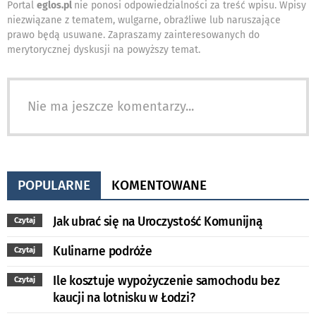
Portal
eglos.pl
nie ponosi odpowiedzialności za treść wpisu. Wpisy
niezwiązane z tematem, wulgarne, obraźliwe lub naruszające
prawo będą usuwane. Zapraszamy zainteresowanych do
merytorycznej dyskusji na powyższy temat.
Nie ma jeszcze komentarzy...
POPULARNE
KOMENTOWANE
Jak ubrać się na Uroczystość Komunijną
Czytaj
Kulinarne podróże
Czytaj
Ile kosztuje wypożyczenie samochodu bez
Czytaj
kaucji na lotnisku w Łodzi?