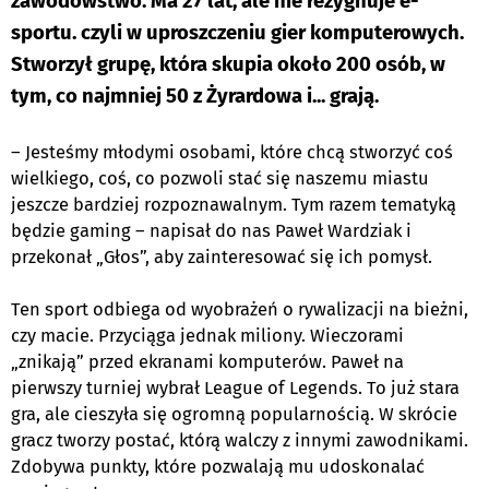
zawodowstwo. Ma 27 lat, ale nie rezygnuje e-
sportu. czyli w uproszczeniu gier komputerowych.
Stworzył grupę, która skupia około 200 osób, w
tym, co najmniej 50 z Żyrardowa i... grają.
– Jesteśmy młodymi osobami, które chcą stworzyć coś
wielkiego, coś, co pozwoli stać się naszemu miastu
jeszcze bardziej rozpoznawalnym. Tym razem tematyką
będzie gaming – napisał do nas Paweł Wardziak i
przekonał „Głos”, aby zainteresować się ich pomysł.
Ten sport odbiega od wyobrażeń o rywalizacji na bieżni,
czy macie. Przyciąga jednak miliony. Wieczorami
„znikają” przed ekranami komputerów. Paweł na
pierwszy turniej wybrał League of Legends. To już stara
gra, ale cieszyła się ogromną popularnością. W skrócie
gracz tworzy postać, którą walczy z innymi zawodnikami.
Zdobywa punkty, które pozwalają mu udoskonalać