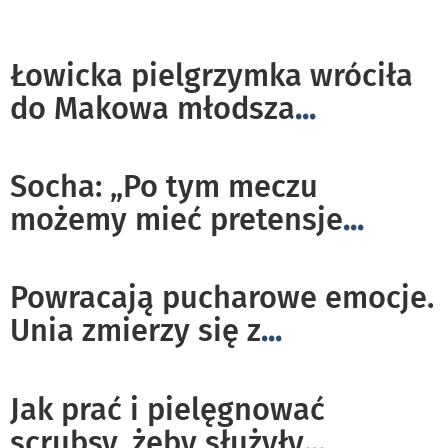
Łowicka pielgrzymka wróciła
do Makowa młodsza
...
Socha: „Po tym meczu
możemy mieć pretensje
...
Powracają pucharowe emocje.
Unia zmierzy się z
...
Jak prać i pielęgnować
scrubsy, żeby służyły
...