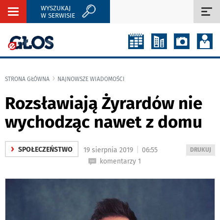
WYSZUKAJ
Rozwiń
Roz
W SERWISIE
nawigację
naw
STRONA GŁÓWNA
NAJNOWSZE WIADOMOŚCI
Rozsławiają Żyrardów nie
wychodząc nawet z domu
›
|
SPOŁECZEŃSTWO
19 sierpnia 2019
06:55
WYDRUKUJ
DRUKUJ
PODSTRON
komentarzy 1
DO