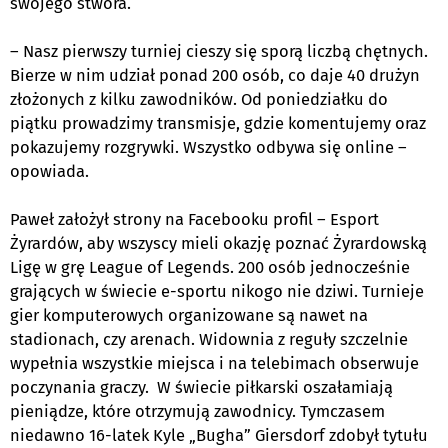
swojego stwora.
– Nasz pierwszy turniej cieszy się sporą liczbą chętnych.
Bierze w nim udział ponad 200 osób, co daje 40 drużyn
złożonych z kilku zawodników. Od poniedziałku do
piątku prowadzimy transmisje, gdzie komentujemy oraz
pokazujemy rozgrywki. Wszystko odbywa się online –
opowiada.
Paweł założył strony na Facebooku profil – Esport
Żyrardów, aby wszyscy mieli okazję poznać Żyrardowską
Ligę w grę League of Legends. 200 osób jednocześnie
grających w świecie e-sportu nikogo nie dziwi. Turnieje
gier komputerowych organizowane są nawet na
stadionach, czy arenach. Widownia z reguły szczelnie
wypełnia wszystkie miejsca i na telebimach obserwuje
poczynania graczy. W świecie piłkarski oszałamiają
pieniądze, które otrzymują zawodnicy. Tymczasem
niedawno 16-latek Kyle „Bugha” Giersdorf zdobył tytułu