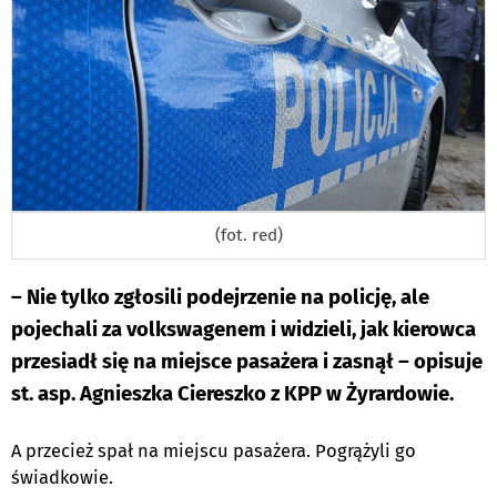
(fot. red)
– Nie tylko zgłosili podejrzenie na policję, ale
pojechali za volkswagenem i widzieli, jak kierowca
przesiadł się na miejsce pasażera i zasnął – opisuje
st. asp. Agnieszka Ciereszko z KPP w Żyrardowie.
A przecież spał na miejscu pasażera. Pogrążyli go
świadkowie.