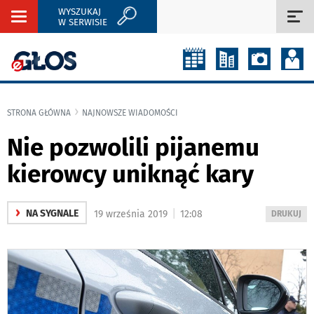
WYSZUKAJ
Rozwiń
Roz
W SERWISIE
nawigację
naw
STRONA GŁÓWNA
NAJNOWSZE WIADOMOŚCI
Nie pozwolili pijanemu
kierowcy uniknąć kary
›
|
NA SYGNALE
19 września 2019
12:08
WYDRUKUJ
DRUKUJ
PODSTRON
DO