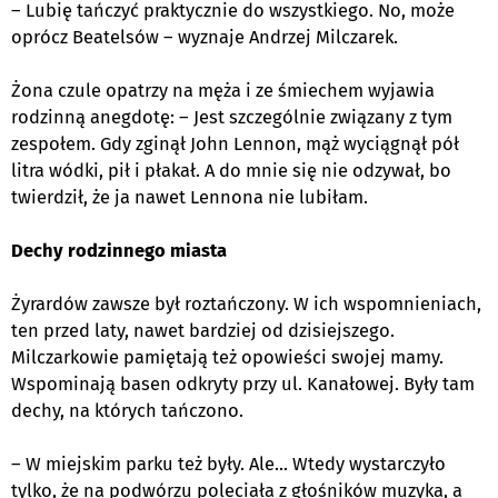
– Lubię tańczyć praktycznie do wszystkiego. No, może
oprócz
Beatelsów
– wyznaje Andrzej Milczarek.
Żona czule opatrzy na męża i ze śmiechem wyjawia
rodzinną anegdotę: – Jest szczególnie związany z tym
zespołem. Gdy zginął John Lennon, mąż wyciągnął pół
litra wódki, pił i płakał. A do mnie się nie odzywał, bo
twierdził, że ja nawet Lennona nie lubiłam.
Dechy rodzinnego miasta
Żyrardów zawsze był roztańczony. W ich wspomnieniach,
ten przed laty, nawet bardziej od dzisiejszego.
Milczarkowie pamiętają też opowieści swojej mamy.
Wspominają basen odkryty przy ul. Kanałowej. Były tam
dechy, na których tańczono.
– W miejskim parku też były.
Ale
... Wtedy wystarczyło
tylko, że na podwórzu poleciała z głośników muzyka, a