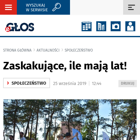
WYSZUKAJ
Rozwiń
Roz
W SERWISIE
nawigację
naw
STRONA GŁÓWNA
AKTUALNOŚCI
SPOŁECZEŃSTWO
Zaskakujące, ile mają lat!
›
|
SPOŁECZEŃSTWO
25 września 2019
12:44
WYDRUKUJ
DRUKUJ
PODSTRON
DO