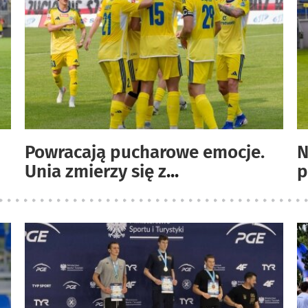
Powracają pucharowe emocje.
N
Unia zmierzy się z
...
p