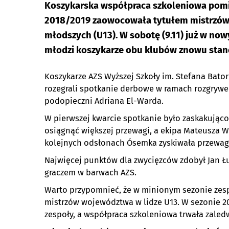
Koszykarska współpraca szkoleniowa pom
2018/2019 zaowocowała tytułem mistrzów
młodszych (U13). W sobotę (9.11) już w now
młodzi koszykarze obu klubów znowu stanęl
Koszykarze AZS Wyższej Szkoły im. Stefana Bato
rozegrali spotkanie derbowe w ramach rozgrywek
podopieczni Adriana El-Warda.
W pierwszej kwarcie spotkanie było zaskakująco
osiągnąć większej przewagi, a ekipa Mateusza W
kolejnych odsłonach Ósemka zyskiwała przewagę,
Najwięcej punktów dla zwycięzców zdobył Jan Łu
graczem w barwach AZS.
Warto przypomnieć, że w minionym sezonie zesp
mistrzów województwa w lidze U13. W sezonie 20
zespoły, a współpraca szkoleniowa trwała zaledw