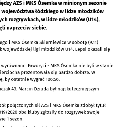
iędzy AZS i MKS Ósemka w minionym sezonie
 województwa łódzkiego w lidze młodzików
ych rozgrywkach, w lidze młodzików (U14),
i naprzeciw siebie.
rego i MKS Ósemka Skierniewice w sobotę (9.11)
 wojewódzkiej ligi młodzików U14. Lepsi okazali się
 wyrównane. Faworyci - MKS Ósemka nie byli w stanie
ierciocha prezentowała się bardzo dobrze. W
 by ostatnie wygrać 106:56.
czak 43. Marcin Dziuda był najskuteczniejszym
ół połączonych sił AZS i MKS Ósemka zdobył tytuł
19/2020 oba kluby zgłosiły do rozgrywek swoje
ie 1 sezon.