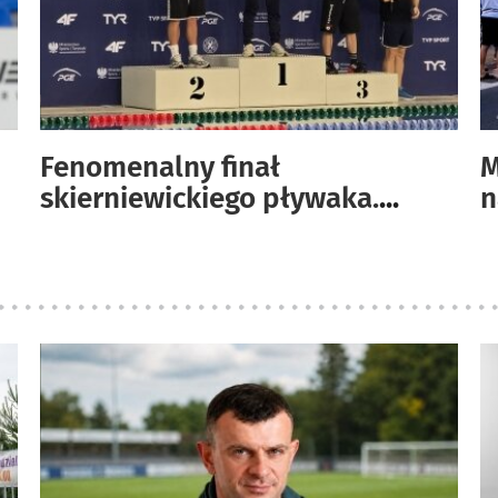
Fenomenalny finał
M
skierniewickiego pływaka.
...
n