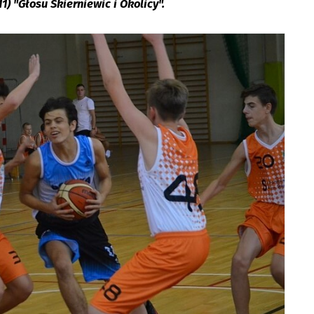
) "Głosu Skierniewic i Okolicy".