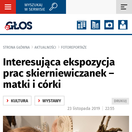
WYSZUKAJ
Rozwiń
Roz
W SERWISIE
nawigację
naw
STRONA GŁÓWNA
AKTUALNOŚCI
FOTOREPORTAŻE
Interesująca ekspozycja
prac skierniewiczanek –
matki i córki
›
›
KULTURA
WYSTAWY
WYDRUKUJ
DRUKUJ
PODSTRON
|
23 listopada 2019
22:55
DO