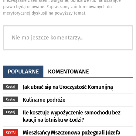
niezwiązane z tematem, wulgarne, obraźliwe lub naruszające
prawo będą usuwane. Zapraszamy zainteresowanych do
merytorycznej dyskusji na powyższy temat.
Nie ma jeszcze komentarzy...
POPULARNE
KOMENTOWANE
Jak ubrać się na Uroczystość Komunijną
Czytaj
Kulinarne podróże
Czytaj
Ile kosztuje wypożyczenie samochodu bez
Czytaj
kaucji na lotnisku w Łodzi?
Mieszkańcy Mszczonowa pożegnali Józefa
CZYTAJ