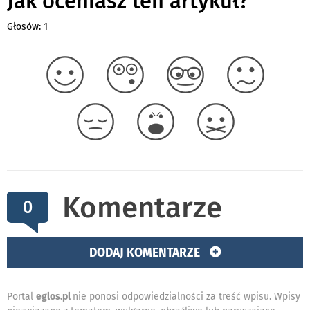
Jak oceniasz ten artykuł?
Głosów: 1
Komentarze
0
DODAJ KOMENTARZE
Portal
eglos.pl
nie ponosi odpowiedzialności za treść wpisu. Wpisy