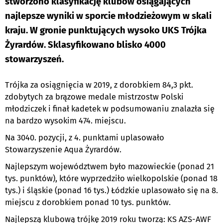
stworzono klasyfikację klubów osiągających
najlepsze wyniki w sporcie młodzieżowym w skali
kraju. W gronie punktujących wysoko UKS Trójka
Żyrardów. Sklasyfikowano blisko 4000
stowarzyszeń.
Trójka za osiągnięcia w 2019, z dorobkiem 84,3 pkt.
zdobytych za brązowe medale mistrzostw Polski
młodziczek i finał kadetek w podsumowaniu znalazła się
na bardzo wysokim 474. miejscu.
Na 3040. pozycji, z 4. punktami uplasowało
Stowarzyszenie Aqua Żyrardów.
Najlepszym województwem było mazowieckie (ponad 21
tys. punktów), które wyprzedziło wielkopolskie (ponad 18
tys.) i śląskie (ponad 16 tys.) Łódzkie uplasowało się na 8.
miejscu z dorobkiem ponad 10 tys. punktów.
Najlepszą klubową trójkę 2019 roku tworzą: KS AZS-AWF