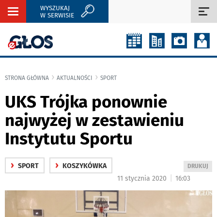
WYSZUKAJ
Rozwiń
Roz
W SERWISIE
nawigację
naw
STRONA GŁÓWNA
AKTUALNOŚCI
SPORT
UKS Trójka ponownie
najwyżej w zestawieniu
Instytutu Sportu
›
›
SPORT
KOSZYKÓWKA
WYDRUKUJ
DRUKUJ
PODSTRON
|
11 stycznia 2020
16:03
DO