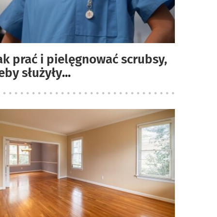
ak prać i pielęgnować scrubsy,
eby służyły
...