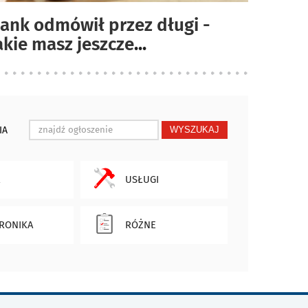
ank odmówił przez długi -
akie masz jeszcze
...
IA
WYSZUKAJ
USŁUGI
RONIKA
RÓŻNE