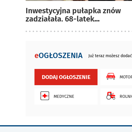
Inwestycyjna pułapka znów
zadziałała. 68-latek
...
e
OGŁOSZENIA
Już teraz możesz dodać
DODAJ OGŁOSZENIE
MOTOR
MEDYCZNE
ROLNI