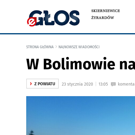
SKIERNIEWICE
ŻYRARDÓW
STRONA GŁÓWNA
NAJNOWSZE WIADOMOŚCI
W Bolimowie n
›
|
Z POWIATU
23 stycznia 2020
13:05
komentar