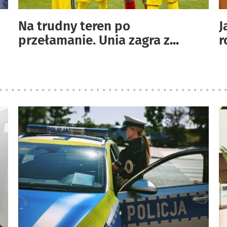
Na trudny teren po
J
przełamanie. Unia zagra z
...
r