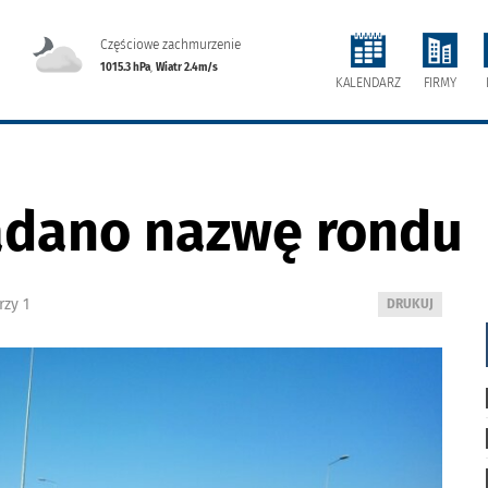
Częściowe zachmurzenie
1015.3 hPa
,
Wiatr 2.4m/s
FIRMY
KALENDARZ
adano nazwę rondu
zy 1
WYDRUKUJ
DRUKUJ
PODSTRONĘ
DO