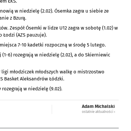
łem ŁKS.
nowią w niedzielę (2.02). Ósemka zagra u siebie ze
nie z Bzurą.
ków. Zespół Ósemki w lidze U12 zagra w sobotę (1.02) w
o Łodzi (AZS pauzuje).
miejsca 7-10 kadetki rozpoczną w środę 5 lutego.
(1-6) rozegrają w niedzielę (2.02), a do Skierniewic
r ligi młodziczek młodszych walkę o mistrzostwo
KS Basket Aleksandrów Łódzki.
rozegrają w niedzielę (9.02).
Adam Michalski
ostatnie aktualności ‹