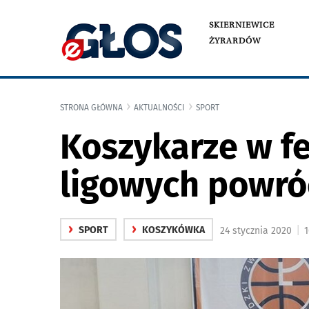
SKIERNIEWICE
ŻYRARDÓW
STRONA GŁÓWNA
AKTUALNOŚCI
SPORT
Koszykarze w fe
ligowych powró
›
›
|
SPORT
KOSZYKÓWKA
24 stycznia 2020
1