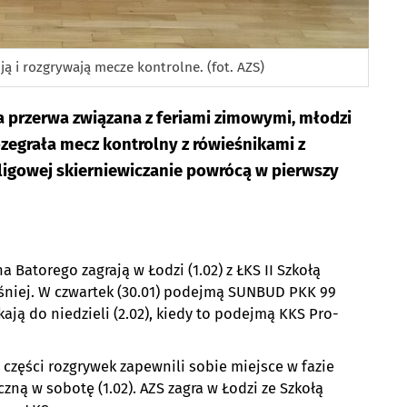
ją i rozgrywają mecze kontrolne. (fot. AZS)
 przerwa związana z feriami zimowymi, młodzi
ozegrała mecz kontrolny z rówieśnikami z
ligowej skierniewiczanie powrócą w pierwszy
 Batorego zagrają w Łodzi (1.02) z ŁKS II Szkołą
śniej. W czwartek (30.01) podejmą SUNBUD PKK 99
ają do niedzieli (2.02), kiedy to podejmą KKS Pro-
części rozgrywek zapewnili sobie miejsce w fazie
czną w sobotę (1.02). AZS zagra w Łodzi ze Szkołą