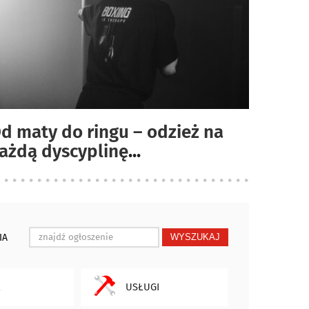
d maty do ringu – odzież na
ażdą dyscyplinę
...
IA
WYSZUKAJ
USŁUGI