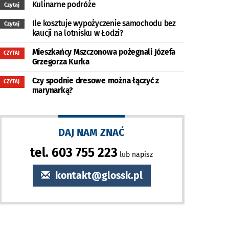
Kulinarne podróże
Czytaj
Ile kosztuje wypożyczenie samochodu bez
Czytaj
kaucji na lotnisku w Łodzi?
Mieszkańcy Mszczonowa pożegnali Józefa
CZYTAJ
Grzegorza Kurka
Czy spodnie dresowe można łączyć z
CZYTAJ
marynarką?
DAJ NAM ZNAĆ
tel. 603 755 223
lub napisz
kontakt@glossk.pl