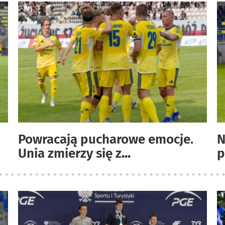
Powracają pucharowe emocje.
N
Unia zmierzy się z
...
p