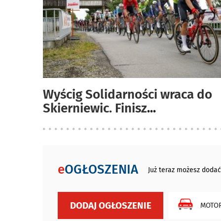
Wyścig Solidarności wraca do
Skierniewic. Finisz
...
e
OGŁOSZENIA
Już teraz możesz dodać
DODAJ OGŁOSZENIE
MOTOR