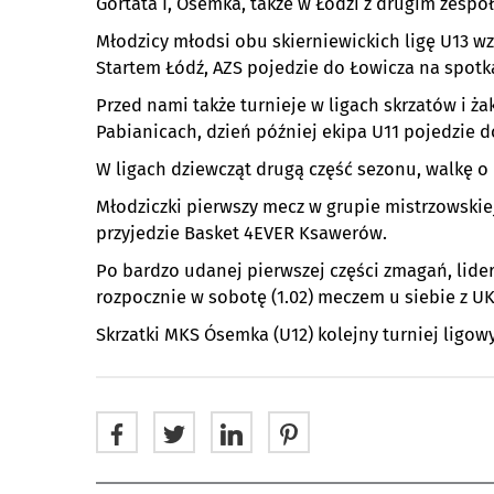
Gortata I, Ósemka, także w Łodzi z drugim zespo
Młodzicy młodsi obu skierniewickich ligę U13 wz
Startem Łódź, AZS pojedzie do Łowicza na spotka
Przed nami także turnieje w ligach skrzatów i ża
Pabianicach, dzień później ekipa U11 pojedzie d
W ligach dziewcząt drugą część sezonu, walkę o 
Młodziczki pierwszy mecz w grupie mistrzowskiej 
przyjedzie Basket 4EVER Ksawerów.
Po bardzo udanej pierwszej części zmagań, lide
rozpocznie w sobotę (1.02) meczem u siebie z U
Skrzatki MKS Ósemka (U12) kolejny turniej ligowy 