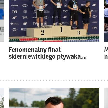
Fenomenalny finał
M
skierniewickiego pływaka.
...
n