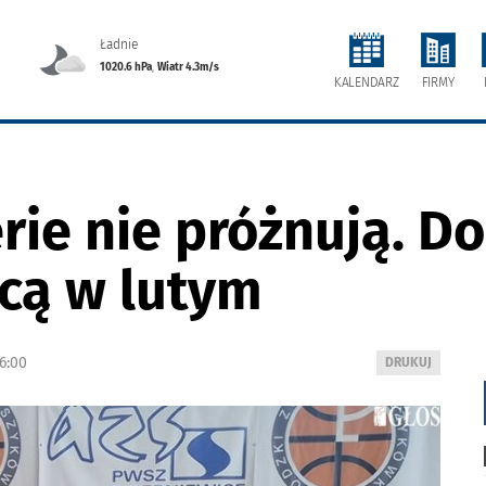
Ładnie
1020.6 hPa
,
Wiatr 4.3m/s
FIRMY
KALENDARZ
rie nie próżnują. D
cą w lutym
6:00
WYDRUKUJ
DRUKUJ
PODSTRONĘ
DO