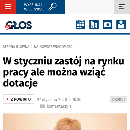
WYSZUKAJ
Rozwiń
Roz
W SERWISIE
nawigację
naw
STRONA GŁÓWNA
NAJNOWSZE WIADOMOŚCI
W styczniu zastój na rynku
pracy ale można wziąć
dotacje
›
|
Z POWIATU
27 stycznia 2020
10:30
WYDRUKUJ
DRUKUJ
PODSTRON
komentarzy 1
DO