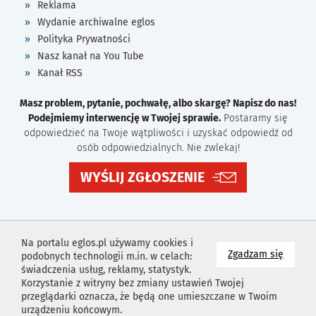
Reklama
Wydanie archiwalne eglos
Polityka Prywatności
Nasz kanał na You Tube
Kanał RSS
Masz problem, pytanie, pochwałę, albo skargę? Napisz do nas!
Podejmiemy interwencję w Twojej sprawie.
Postaramy się
odpowiedzieć na Twoje wątpliwości i uzyskać odpowiedź od
osób odpowiedzialnych. Nie zwlekaj!
WYŚLIJ ZGŁOSZENIE
Na portalu eglos.pl używamy cookies i
na wyk
Zgadzam się
podobnych technologii m.in. w celach:
świadczenia usług, reklamy, statystyk.
Korzystanie z witryny bez zmiany ustawień Twojej
przeglądarki oznacza, że będą one umieszczane w Twoim
urządzeniu końcowym.
Projekt i wykonanie
Agencja Reklamowa
Idealmedia /
Web