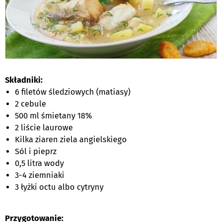
Składniki:
6 filetów śledziowych (matiasy)
2 cebule
500 ml śmietany 18%
2 liście laurowe
Kilka ziaren ziela angielskiego
Sól i pieprz
0,5 litra wody
3-4 ziemniaki
3 łyżki octu albo cytryny
Przygotowanie: