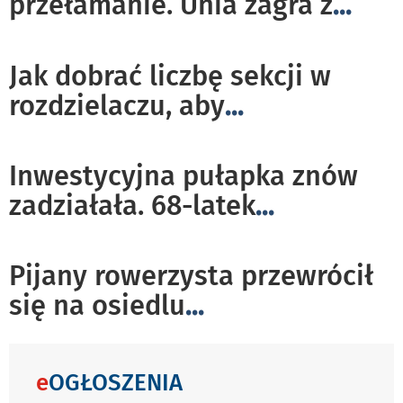
przełamanie. Unia zagra z
...
Jak dobrać liczbę sekcji w
rozdzielaczu, aby
...
Inwestycyjna pułapka znów
zadziałała. 68-latek
...
Pijany rowerzysta przewrócił
się na osiedlu
...
e
OGŁOSZENIA