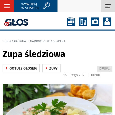
WYSZUKAJ
Rozwiń
Roz
W SERWISIE
nawigację
naw
STRONA GŁÓWNA
NAJNOWSZE WIADOMOŚCI
Zupa śledziowa
›
›
GOTUJ Z GŁOSEM
ZUPY
WYDRUKUJ
DRUKUJ
PODSTRON
|
16 lutego 2020
00:00
DO