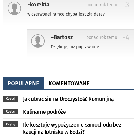
-3
~korekta
ponad rok temu
w czerwonej ramce chyba jest zła data?
-4
~Bartosz
ponad rok temu
Dziękuję, już poprawione.
POPULARNE
KOMENTOWANE
Jak ubrać się na Uroczystość Komunijną
Czytaj
Kulinarne podróże
Czytaj
Ile kosztuje wypożyczenie samochodu bez
Czytaj
kaucji na lotnisku w Łodzi?