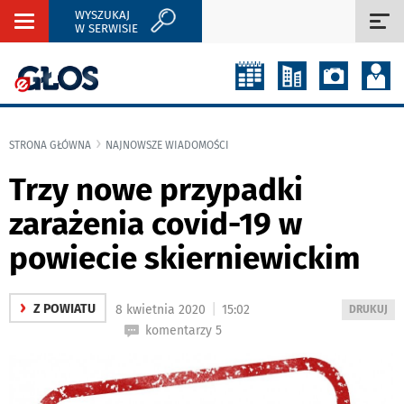
WYSZUKAJ
Rozwiń
Roz
W SERWISIE
nawigację
naw
STRONA GŁÓWNA
NAJNOWSZE WIADOMOŚCI
Trzy nowe przypadki
zarażenia covid-19 w
powiecie skierniewickim
›
|
Z POWIATU
8 kwietnia 2020
15:02
WYDRUKUJ
DRUKUJ
PODSTRON
komentarzy 5
DO