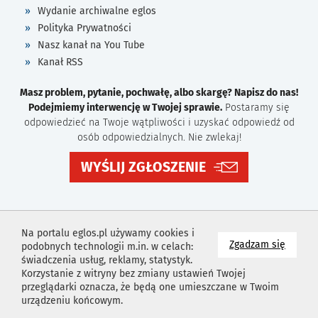
Wydanie archiwalne eglos
Polityka Prywatności
Nasz kanał na You Tube
Kanał RSS
Masz problem, pytanie, pochwałę, albo skargę? Napisz do nas!
Podejmiemy interwencję w Twojej sprawie.
Postaramy się
odpowiedzieć na Twoje wątpliwości i uzyskać odpowiedź od
osób odpowiedzialnych. Nie zwlekaj!
WYŚLIJ ZGŁOSZENIE
Na portalu eglos.pl używamy cookies i
na wyk
Zgadzam się
podobnych technologii m.in. w celach:
świadczenia usług, reklamy, statystyk.
Korzystanie z witryny bez zmiany ustawień Twojej
przeglądarki oznacza, że będą one umieszczane w Twoim
urządzeniu końcowym.
Projekt i wykonanie
Agencja Reklamowa
Idealmedia /
Web
Development