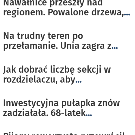
Nawałnice przeszły nad
regionem. Powalone drzewa,
...
Na trudny teren po
przełamanie. Unia zagra z
...
Jak dobrać liczbę sekcji w
rozdzielaczu, aby
...
Inwestycyjna pułapka znów
zadziałała. 68-latek
...