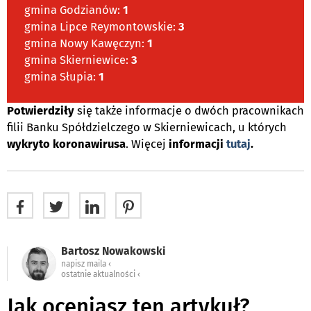
gmina Godzianów:
1
gmina Lipce Reymontowskie:
3
gmina Nowy Kawęczyn:
1
gmina Skierniewice:
3
gmina Słupia:
1
Potwierdziły
się także informacje o dwóch pracownikach
filii Banku Spółdzielczego w Skierniewicach, u których
wykryto koronawirusa
. Więcej
informacji
tutaj
.
Bartosz Nowakowski
napisz maila ‹
ostatnie aktualności ‹
Jak oceniasz ten artykuł?