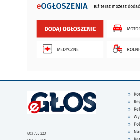
e
OGŁOSZENIA
Już teraz możesz dodać
DODAJ OGŁOSZENIE
MOTOR
MEDYCZNE
ROLNI
Kon
Re
Re
Wy
Pol
Na
603 755 223
Ka