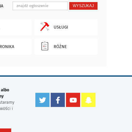
IA
WYSZUKAJ
USŁUGI
RONIKA
RÓŻNE
 albo
my
staramy
wości i