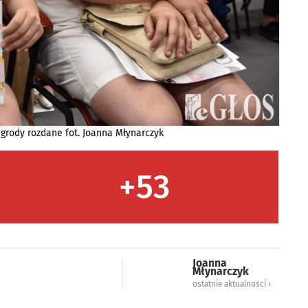
rody rozdane fot. Joanna Młynarczyk
+53
Joanna
Młynarczyk
ostatnie aktualności ‹