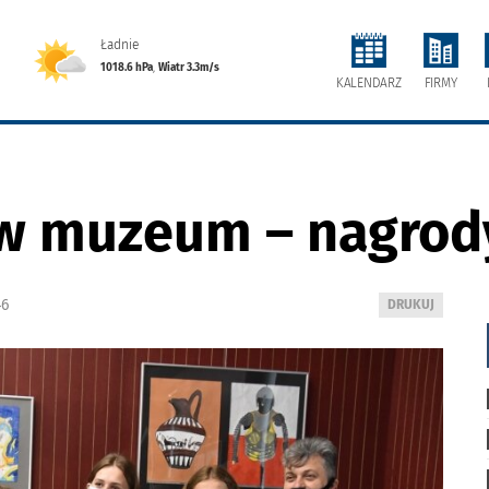
Ładnie
1018.6 hPa
,
Wiatr 3.3m/s
FIRMY
KALENDARZ
w muzeum – nagrod
46
WYDRUKUJ
DRUKUJ
PODSTRONĘ
DO