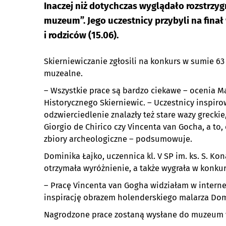
Inaczej niż dotychczas wyglądało rozstrzy
muzeum”. Jego uczestnicy przybyli na finał 
i rodziców (15.06).
Skierniewiczanie zgłosili na konkurs w sumie 6
muzealne.
– Wszystkie prace są bardzo ciekawe – ocenia 
Historycznego Skierniewic. – Uczestnicy inspiro
odzwierciedlenie znalazły też stare wazy greckie,
Giorgio de Chirico czy Vincenta van Gocha, a t
zbiory archeologiczne – podsumowuje.
Dominika Łajko, uczennica kl. V SP im. ks. S. Ko
otrzymała wyróżnienie, a także wygrała w konkur
– Pracę Vincenta van Gogha widziałam w interne
inspirację obrazem holenderskiego malarza Dom
Nagrodzone prace zostaną wysłane do muzeum 