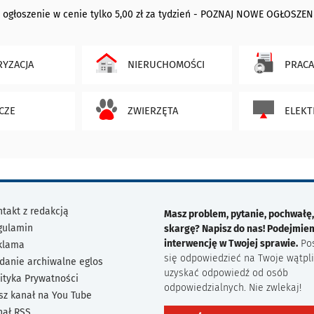
 ogłoszenie w cenie tylko 5,00 zł za tydzień - POZNAJ NOWE OGŁOSZEN
YZACJA
NIERUCHOMOŚCI
PRACA
CZE
ZWIERZĘTA
ELEKT
takt z redakcją
Masz problem, pytanie, pochwałę,
gulamin
skargę? Napisz do nas! Podejmie
interwencję w Twojej sprawie.
Po
klama
się odpowiedzieć na Twoje wątpli
danie archiwalne eglos
uzyskać odpowiedź od osób
ityka Prywatności
odpowiedzialnych. Nie zwlekaj!
sz kanał na You Tube
nał RSS