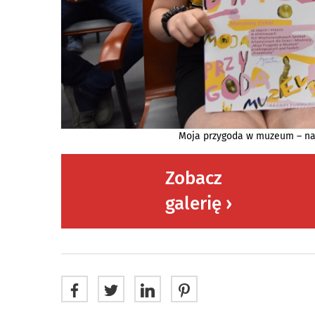
Moja przygoda w muzeum – nag
Zobacz
galerię ›