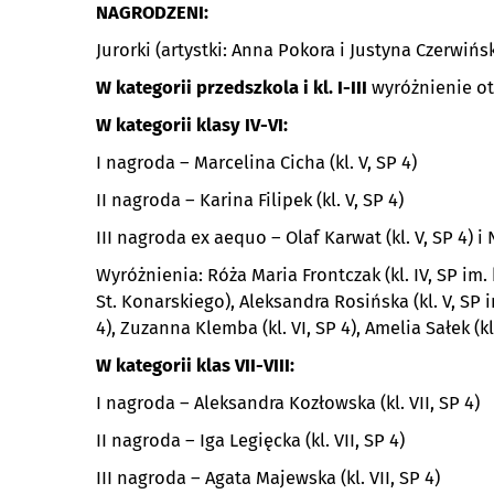
NAGRODZENI:
Jurorki (artystki: Anna Pokora i Justyna Czerwiń
W kategorii przedszkola i kl. I-III
wyróżnienie ot
W kategorii klasy IV-VI:
I nagroda – Marcelina Cicha (kl. V, SP 4)
II nagroda – Karina Filipek (kl. V, SP 4)
III nagroda ex aequo – Olaf Karwat (kl. V, SP 4) i 
Wyróżnienia: Róża Maria Frontczak (kl. IV, SP im. k
St. Konarskiego), Aleksandra Rosińska (kl. V, SP i
4), Zuzanna Klemba (kl. VI, SP 4), Amelia Sałek (kl.
W kategorii klas VII-VIII:
I nagroda – Aleksandra Kozłowska (kl. VII, SP 4)
II nagroda – Iga Legięcka (kl. VII, SP 4)
III nagroda – Agata Majewska (kl. VII, SP 4)