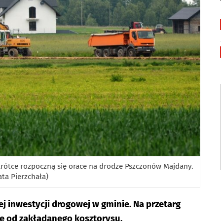
rótce rozpoczną się orace na drodze Pszczonów Majdany.
ata Pierzchała)
nej inwestycji drogowej w gminie. Na przetarg
ze od zakładanego kosztorysu.