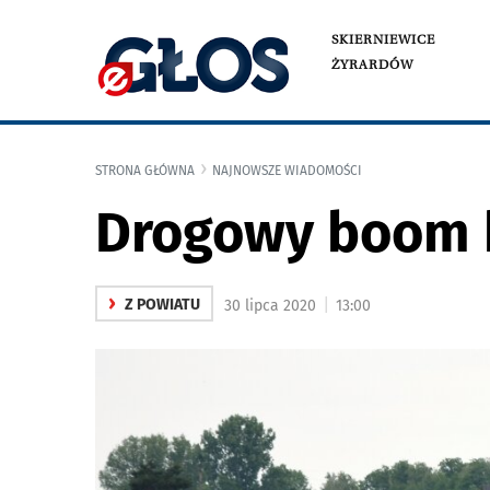
SKIERNIEWICE
ŻYRARDÓW
STRONA GŁÓWNA
NAJNOWSZE WIADOMOŚCI
Drogowy boom k
›
|
Z POWIATU
30 lipca 2020
13:00