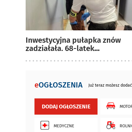
Inwestycyjna pułapka znów
zadziałała. 68-latek
...
e
OGŁOSZENIA
Już teraz możesz dodać
DODAJ OGŁOSZENIE
MOTOR
MEDYCZNE
ROLNI