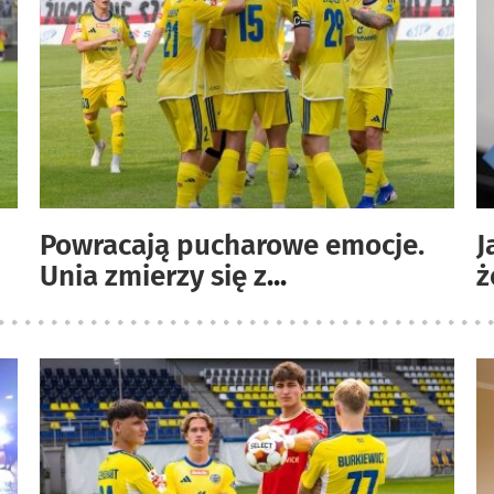
Powracają pucharowe emocje.
J
Unia zmierzy się z
...
ż