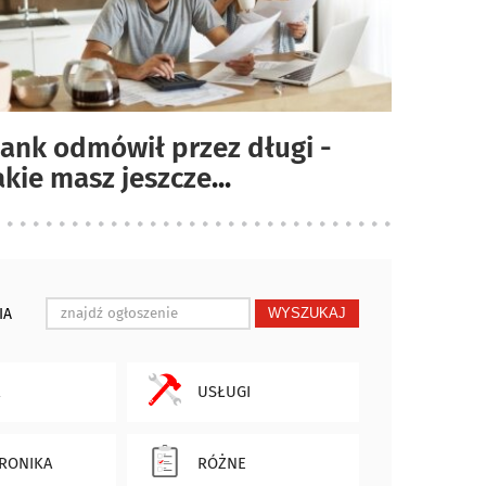
ank odmówił przez długi -
akie masz jeszcze
...
IA
WYSZUKAJ
USŁUGI
RONIKA
RÓŻNE