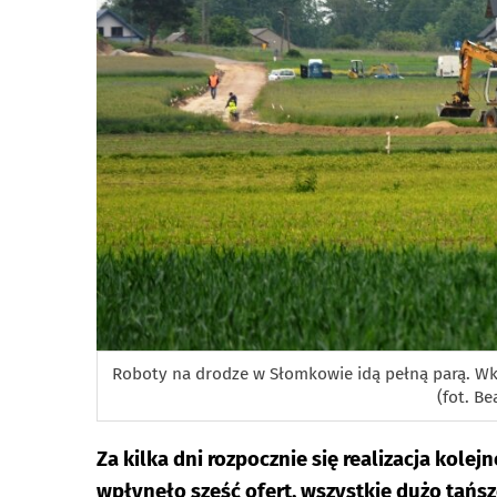
Roboty na drodze w Słomkowie idą pełną parą. Wk
(fot. Be
Za kilka dni rozpocznie się realizacja kolej
wpłynęło sześć ofert, wszystkie dużo tańs