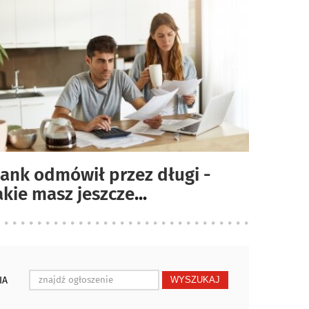
ank odmówił przez długi -
akie masz jeszcze
...
IA
WYSZUKAJ