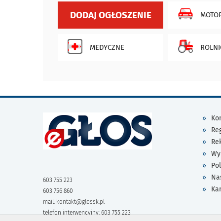
DODAJ OGŁOSZENIE
MOTOR
MEDYCZNE
ROLNI
Kon
Re
Re
Wy
Pol
Na
603 755 223
Ka
603 756 860
mail:
kontakt@glossk.pl
telefon interwencyjny: 603 755 223