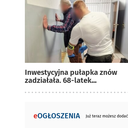
Inwestycyjna pułapka znów
zadziałała. 68-latek
...
e
OGŁOSZENIA
Już teraz możesz dodać