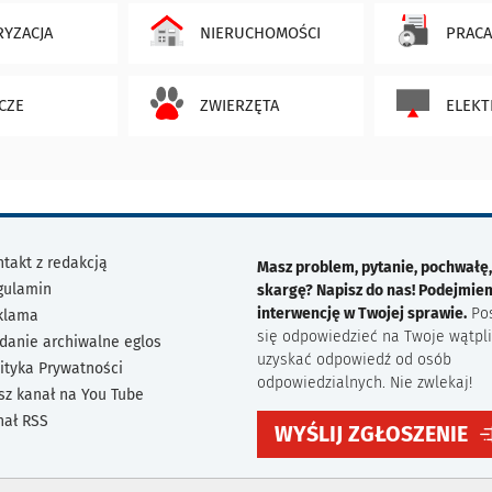
YZACJA
NIERUCHOMOŚCI
PRACA
CZE
ZWIERZĘTA
ELEKT
takt z redakcją
Masz problem, pytanie, pochwałę,
gulamin
skargę? Napisz do nas! Podejmie
interwencję w Twojej sprawie.
Po
klama
się odpowiedzieć na Twoje wątpli
danie archiwalne eglos
uzyskać odpowiedź od osób
ityka Prywatności
odpowiedzialnych. Nie zwlekaj!
sz kanał na You Tube
nał RSS
WYŚLIJ ZGŁOSZENIE