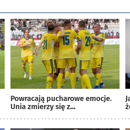
Powracają pucharowe emocje.
J
Unia zmierzy się z
...
ż