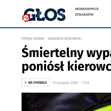
SKIERNIEWICE
ŻYRARDÓW
STRONA GŁÓWNA
NAJNOWSZE WIADOMOŚCI
Śmiertelny wypa
poniósł kierowc
›
|
NA SYGNALE
13 sierpnia 2020
17:19