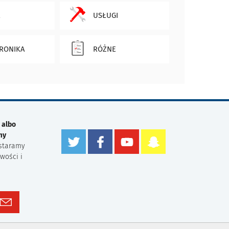
USŁUGI
RONIKA
RÓŻNE
 albo
my
staramy
wości i