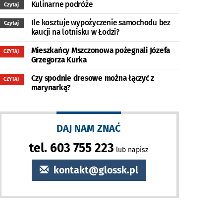
Kulinarne podróże
Czytaj
Ile kosztuje wypożyczenie samochodu bez
Czytaj
kaucji na lotnisku w Łodzi?
Mieszkańcy Mszczonowa pożegnali Józefa
CZYTAJ
Grzegorza Kurka
Czy spodnie dresowe można łączyć z
CZYTAJ
marynarką?
DAJ NAM ZNAĆ
tel. 603 755 223
lub napisz
kontakt@glossk.pl