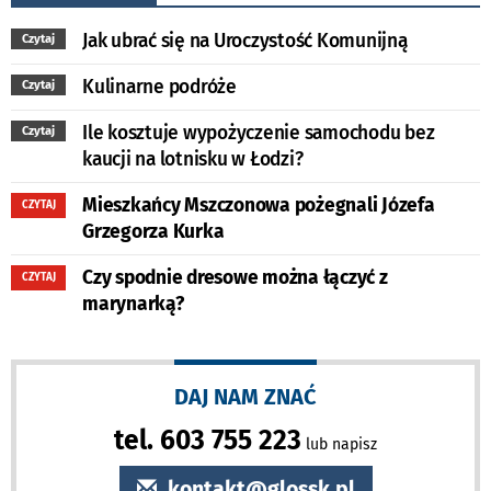
Jak ubrać się na Uroczystość Komunijną
Czytaj
Kulinarne podróże
Czytaj
Ile kosztuje wypożyczenie samochodu bez
Czytaj
kaucji na lotnisku w Łodzi?
Mieszkańcy Mszczonowa pożegnali Józefa
CZYTAJ
Grzegorza Kurka
Czy spodnie dresowe można łączyć z
CZYTAJ
marynarką?
DAJ NAM ZNAĆ
tel. 603 755 223
lub napisz
kontakt@glossk.pl