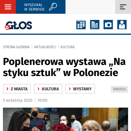
WYSZUKAJ
Rozwiń
Roz
W SERWISIE
nawigację
naw
STRONA GŁÓWNA
AKTUALNOŚCI
KULTURA
Poplenerowa wystawa „Na
styku sztuk” w Polonezie
›
›
›
Z MIASTA
KULTURA
WYSTAWY
WYDRUKUJ
DRUKUJ
PODSTRON
|
5 września 2020
10:00
DO