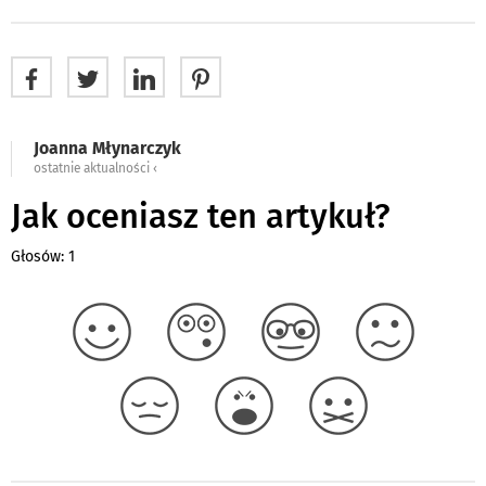
Joanna Młynarczyk
ostatnie aktualności ‹
Jak oceniasz ten artykuł?
Głosów: 1