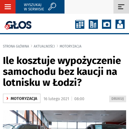
WYSZUKAJ
Rozwiń
Roz
W SERWISIE
nawigację
naw
STRONA GŁÓWNA
AKTUALNOŚCI
MOTORYZACJA
Ile kosztuje wypożyczenie
samochodu bez kaucji na
lotnisku w Łodzi?
›
|
MOTORYZACJA
16 lutego 2021
08:00
WYDRUKUJ
DRUKUJ
PODSTRON
DO