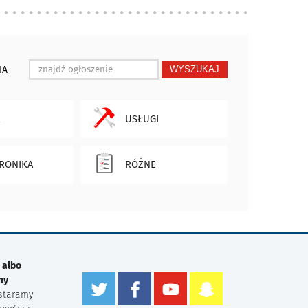
IA
WYSZUKAJ
USŁUGI
RONIKA
RÓŻNE
 albo
my
staramy