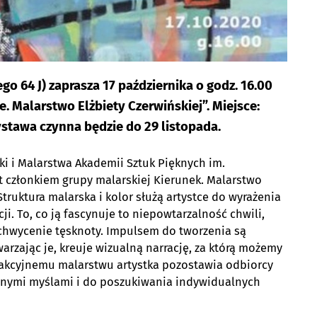
o 64 J) zaprasza 17 października o godz. 16.00
. Malarstwo Elżbiety Czerwińskiej”. Miejsce:
tawa czynna będzie do 29 listopada.
ki i Malarstwa Akademii Sztuk Pięknych im.
t członkiem grupy malarskiej Kierunek. Malarstwo
Struktura malarska i kolor służą artystce do wyrażenia
ji. To, co ją fascynuje to niepowtarzalność chwili,
chwycenie tęsknoty. Impulsem do tworzenia są
rzając je, kreuje wizualną narrację, za którą możemy
trakcyjnemu malarstwu artystka pozostawia odbiorcy
asnymi myślami i do poszukiwania indywidualnych