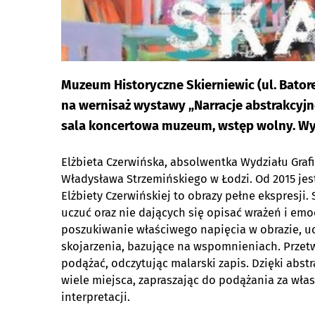
Muzeum Historyczne Skierniewic (ul. Batoreg
na wernisaż wystawy „Narracje abstrakcyjne
sala koncertowa muzeum, wstęp wolny. Wys
Elżbieta Czerwińska, absolwentka Wydziału Grafi
Władysława Strzemińskiego w Łodzi. Od 2015 jes
Elżbiety Czerwińskiej to obrazy pełne ekspresji. 
uczuć oraz nie dających się opisać wrażeń i emoc
poszukiwanie właściwego napięcia w obrazie, u
skojarzenia, bazujące na wspomnieniach. Przetwa
podążać, odczytując malarski zapis. Dzięki abs
wiele miejsca, zapraszając do podążania za wł
interpretacji.