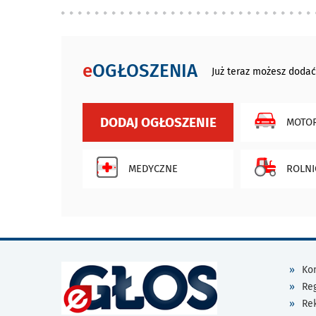
e
OGŁOSZENIA
Już teraz możesz dodać
DODAJ OGŁOSZENIE
MOTOR
MEDYCZNE
ROLNI
Kon
Re
Re