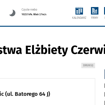
Czyste niebo
1023.1 hPa
,
Wiatr 2.7m/s
FIRMY
KALENDARZ
twa Elżbiety Czerwi
WYDRUKUJ
DRUKUJ
PODSTRONĘ
DO
 (ul. Batorego 64 J)