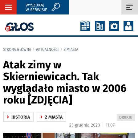
WYSZUKAJ
Rozwiń
Roz
W SERWISIE
nawigację
naw
STRONA GŁÓWNA
AKTUALNOŚCI
Z MIASTA
Atak zimy w
Skierniewicach. Tak
wyglądało miasto w 2006
roku [ZDJĘCIA]
›
›
HISTORIA
Z MIASTA
WYDRUKUJ
DRUKUJ
PODSTRON
|
23 grudnia 2020
11:07
DO