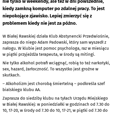
nie tylko w weekendy, ale też w dni powszednie,
kiedy zamkną komputer po zdalnej pracy. To jest
niepokojące zjawisko. Lepiej zmierzyć się z
problemem kiedy nie jest za późno.
W Białej Rawskiej działa Klub Abstynencki Przedwiośnie,
zaprasza do niego Adam Padowski, który sam wyszedł z
nałogu. W klubie jest pomoc psychologa, raz w miesiącu
w piątki przyjeżdża terapeuta, w środy są mitingi.
Nie tylko alkohol potrafi wciągnąć, robią to też narkotyki,
sex, hazard, żarłoczność. To wszystko jest groźne w
skutkach.
– Alkoholizm jest chorobą śmiertelną – podkreśla szef
bialskiego klubu AA.
Zaprasza do siedziby klubu na tyłach Urzędu Miejskiego
w Białej Rawskiej: w poniedziałki w godzinach od 7.30 do
10, 17-20, w środy od 7.30 do 10, 17-21, w piątki od 7.30 do