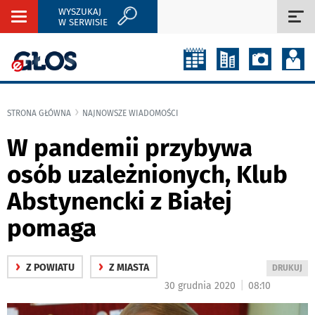
WYSZUKAJ
Rozwiń
Roz
W SERWISIE
nawigację
naw
STRONA GŁÓWNA
NAJNOWSZE WIADOMOŚCI
W pandemii przybywa
osób uzależnionych, Klub
Abstynencki z Białej
pomaga
›
›
Z POWIATU
Z MIASTA
WYDRUKUJ
DRUKUJ
PODSTRON
|
30 grudnia 2020
08:10
DO