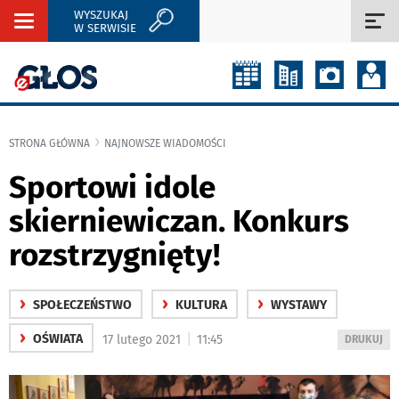
WYSZUKAJ
Rozwiń
Roz
W SERWISIE
nawigację
naw
STRONA GŁÓWNA
NAJNOWSZE WIADOMOŚCI
Sportowi idole
skierniewiczan. Konkurs
rozstrzygnięty!
›
›
›
SPOŁECZEŃSTWO
KULTURA
WYSTAWY
›
|
OŚWIATA
17 lutego 2021
11:45
WYDRUKUJ
DRUKUJ
PODSTRON
DO