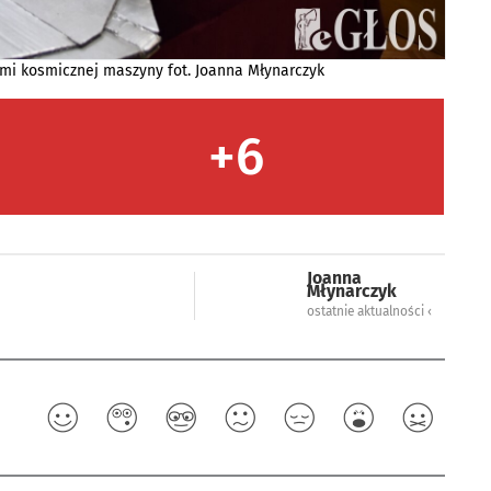
rami kosmicznej maszyny fot. Joanna Młynarczyk
+6
Joanna
Młynarczyk
ostatnie aktualności ‹