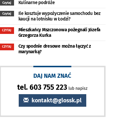
Kulinarne podróże
Czytaj
Ile kosztuje wypożyczenie samochodu bez
Czytaj
kaucji na lotnisku w Łodzi?
Mieszkańcy Mszczonowa pożegnali Józefa
CZYTAJ
Grzegorza Kurka
Czy spodnie dresowe można łączyć z
CZYTAJ
marynarką?
DAJ NAM ZNAĆ
tel. 603 755 223
lub napisz
kontakt@glossk.pl