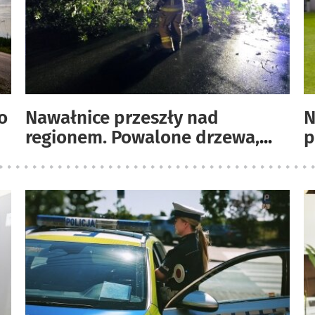
o
Nawałnice przeszły nad
N
regionem. Powalone drzewa,
...
p