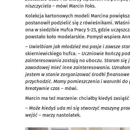
niszczyciela
– mówi Marcin Foks.
Kolekcja kartonowych modeli Marcina powiększa
postanowił podzielić się z rówieśnikami. Właś
ona w siedzibie Hufca Pracy 5-23, gdzie uczęszc
powstało koło modelarskie. Pomysł wspiera Ann
–
Uwielbiam jak młodzież ma pasje i zawsze star
skierniewickiego hufca. –
Uczniowie kończą pods
zainteresowania zostają na uboczu. Staram się 
zawodowej mieć inne zainteresowania. Uznałam,
jestem w stanie zorganizować środki finansowe 
przychodzić. Mamy pomieszczenia i warunki do pr
kreatywnie czas
– mówi.
Marcin ma też marzenie: chciałby kiedyś zasiąść
–
Może kiedyś uda mi się stworzyć maszynę praw
wejść
– marzy nastolatek.