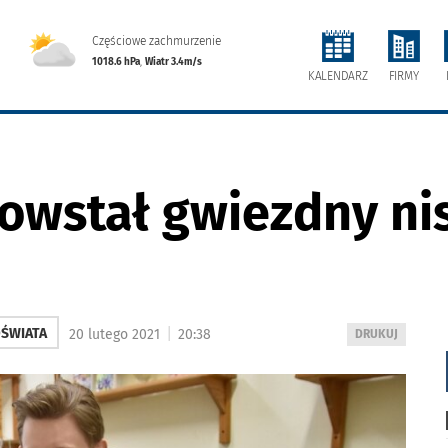
Częściowe zachmurzenie
1018.6 hPa
,
Wiatr 3.4m/s
FIRMY
KALENDARZ
owstał gwiezdny nis
|
ŚWIATA
20 lutego 2021
20:38
WYDRUKUJ
DRUKUJ
PODSTRONĘ
DO