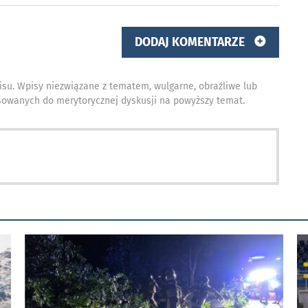
DODAJ KOMENTARZE
isu. Wpisy niezwiązane z tematem, wulgarne, obraźliwe lub
owanych do merytorycznej dyskusji na powyższy temat.