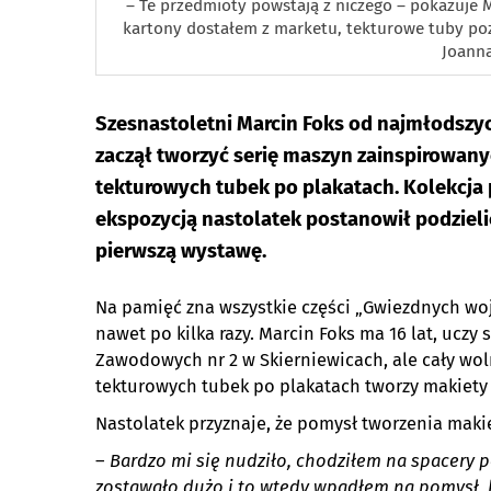
– Te przedmioty powstają z niczego – pokazuje M
kartony dostałem z marketu, tekturowe tuby poz
Joanna
Szesnastoletni Marcin Foks od najmłodszyc
zaczął tworzyć serię maszyn zainspirowany
tekturowych tubek po plakatach. Kolekcja 
ekspozycją nastolatek postanowił podzieli
pierwszą wystawę.
Na pamięć zna wszystkie części „Gwiezdnych wojen
nawet po kilka razy. Marcin Foks ma 16 lat, uczy 
Zawodowych nr 2 w Skierniewicach, ale cały wol
tekturowych tubek po plakatach tworzy makiety 
Nastolatek przyznaje, że pomysł tworzenia makie
–
Bardzo mi się nudziło, chodziłem na spacery p
zostawało dużo i to wtedy wpadłem na pomysł,