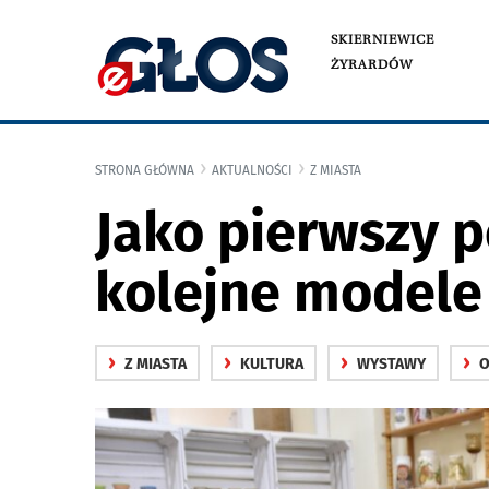
SKIERNIEWICE
ŻYRARDÓW
STRONA GŁÓWNA
AKTUALNOŚCI
Z MIASTA
Jako pierwszy p
kolejne modele
›
›
›
›
Z MIASTA
KULTURA
WYSTAWY
O