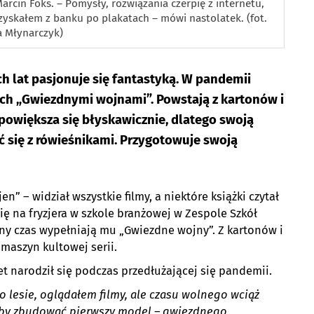
arcin Foks. – Pomysły, rozwiązania czerpię z internetu,
yskałem z banku po plakatach – mówi nastolatek. (fot.
 Młynarczyk)
h lat pasjonuje się fantastyką. W pandemii
ch „Gwiezdnymi wojnami”. Powstają z kartonów i
powiększa się błyskawicznie, dlatego swoją
ć się z rówieśnikami. Przygotowuje swoją
” – widział wszystkie filmy, a niektóre książki czytał
się na fryzjera w szkole branżowej w Zespole Szkół
ny czas wypełniają mu „Gwiezdne wojny”. Z kartonów i
maszyn kultowej serii.
t narodził się podczas przedłużającej się pandemii.
o lesie, oglądałem filmy, ale czasu wolnego wciąż
 by zbudować pierwszy model – gwiezdnego