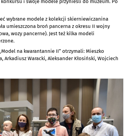
do konkursu i swoje modele przynieśli do muzeum. Po
ć wybrane modele z kolekcji skierniewiczanina
ała umieszczona broń pancerna z okresu II wojny
towa, wozy pancerne). Jest też kilka modeli
rzone.
„Model na kwarantannie II” otrzymali: Mieszko
, Arkadiusz Waracki, Aleksander Kłosiński, Wojciech