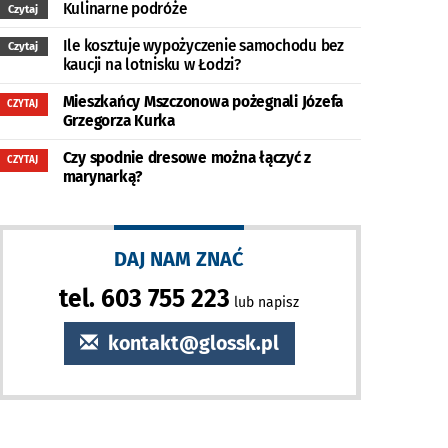
Kulinarne podróże
Czytaj
Ile kosztuje wypożyczenie samochodu bez
Czytaj
kaucji na lotnisku w Łodzi?
Mieszkańcy Mszczonowa pożegnali Józefa
CZYTAJ
Grzegorza Kurka
Czy spodnie dresowe można łączyć z
CZYTAJ
marynarką?
DAJ NAM ZNAĆ
tel. 603 755 223
lub napisz
kontakt@glossk.pl