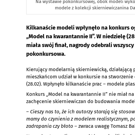
Na wystawie pokonkursowej, obok modeli wykon
modele z kolekcji skierniewiczanina Da
Kilkanaście modeli wpłynęło na konkurs o
„Model na kwarantannie II”. W niedzielę (2
miała swój finał, nagrody odebrali wszyscy
pokonkursowa.
Kierujący modelarnią skierniewicką, działającą 
mieszkańcom udział w konkursie na stworzenie d
(28.02). Wpłynęło kilkanaście prac – modele pla
Konkurs „Model na kwarantannie II” nie miał na
zachęcenie skierniewiczan do budowania model
–
Cieszy nas to, że ich autorzy starają się stoso
mamy do czynienia z modelem realistycznym, pa
zadrapania czy błoto
– zwraca uwagę Tomasz Bak