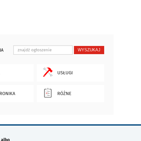
IA
WYSZUKAJ
USŁUGI
RONIKA
RÓŻNE
 albo