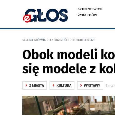
SKIERNIEWICE
ŻYRARDÓW
STRONA GŁÓWNA
AKTUALNOŚCI
FOTOREPORTAŻE
Obok modeli ko
się modele z ko
›
›
›
Z MIASTA
KULTURA
WYSTAWY
1 mar