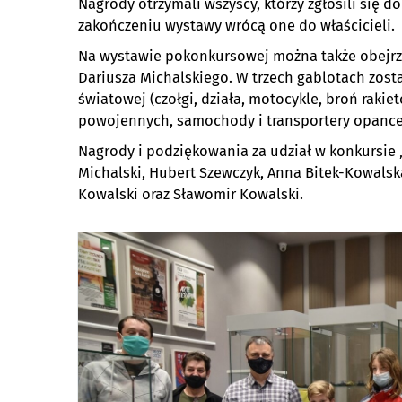
Nagrody otrzymali wszyscy, którzy zgłosili się 
zakończeniu wystawy wrócą one do właścicieli.
Na wystawie pokonkursowej można także obejrze
Dariusza Michalskiego. W trzech gablotach zost
światowej (czołgi, działa, motocykle, broń rakie
powojennych, samochody i transportery opance
Nagrody i podziękowania za udział w konkursie 
Michalski, Hubert Szewczyk, Anna Bitek-Kowalska
Kowalski oraz Sławomir Kowalski.