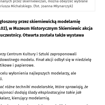
anych przez skierniewiczan, można obejrzeć wybrane
riusza Michalskiego. (fot. Joanna Młynarczyk)
głoszony przez skierniewicką modelarnię
8.02), w Muzeum Historycznym Skierniewic akcja
 uczestnicy. Otwarta została także wystawa
przy Centrum Kultury i Sztuki zaproponowali
owolnego modelu. Finał akcji odbył się w niedzielę
stikowe i papierowe.
 celu wyłonienia najlepszych modelarzy, ale
i.
wać różne techniki modelarskie, które sprawiają, że
sjonaci dodają ślady eksploatacyjne takie jak
alarz, kierujący modelarnią.