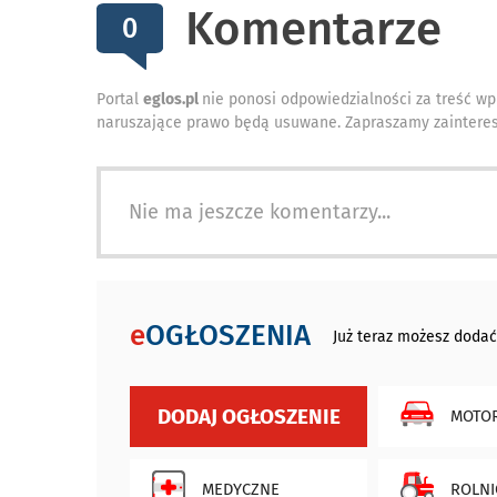
Komentarze
0
Portal
eglos.pl
nie ponosi odpowiedzialności za treść wp
naruszające prawo będą usuwane. Zapraszamy zainteres
Nie ma jeszcze komentarzy...
e
OGŁOSZENIA
Już teraz możesz dodać
DODAJ OGŁOSZENIE
MOTOR
MEDYCZNE
ROLNI