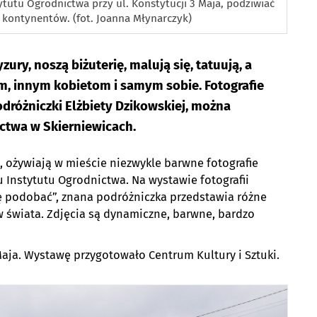
ytutu Ogrodnictwa przy ul. Konstytucji 3 Maja, podziwiać
 kontynentów. (fot. Joanna Młynarczyk)
ury, noszą biżuterię, malują się, tatuują, a
m, innym kobietom i samym sobie. Fotografie
odróżniczki Elżbiety Dzikowskiej, można
ctwa w Skierniewicach.
 ożywiają w mieście niezwykle barwne fotografie
u Instytutu Ogrodnictwa. Na wystawie fotografii
się podobać”, znana podróżniczka przedstawia różne
w świata. Zdjęcia są dynamiczne, barwne, bardzo
Maja. Wystawę przygotowało Centrum Kultury i Sztuki.