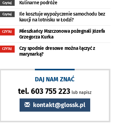
Kulinarne podróże
Czytaj
Ile kosztuje wypożyczenie samochodu bez
Czytaj
kaucji na lotnisku w Łodzi?
Mieszkańcy Mszczonowa pożegnali Józefa
CZYTAJ
Grzegorza Kurka
Czy spodnie dresowe można łączyć z
CZYTAJ
marynarką?
DAJ NAM ZNAĆ
tel. 603 755 223
lub napisz
kontakt@glossk.pl