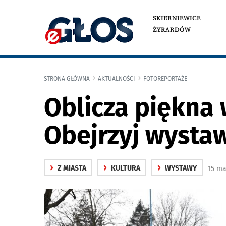
SKIERNIEWICE
ŻYRARDÓW
STRONA GŁÓWNA
AKTUALNOŚCI
FOTOREPORTAŻE
Oblicza piękna 
Obejrzyj wysta
›
›
›
Z MIASTA
KULTURA
WYSTAWY
15 ma