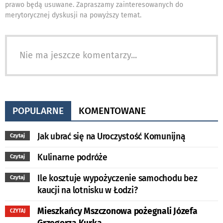
prawo będą usuwane. Zapraszamy zainteresowanych do
merytorycznej dyskusji na powyższy temat.
Nie ma jeszcze komentarzy...
POPULARNE
KOMENTOWANE
Jak ubrać się na Uroczystość Komunijną
Czytaj
Kulinarne podróże
Czytaj
Ile kosztuje wypożyczenie samochodu bez
Czytaj
kaucji na lotnisku w Łodzi?
Mieszkańcy Mszczonowa pożegnali Józefa
CZYTAJ