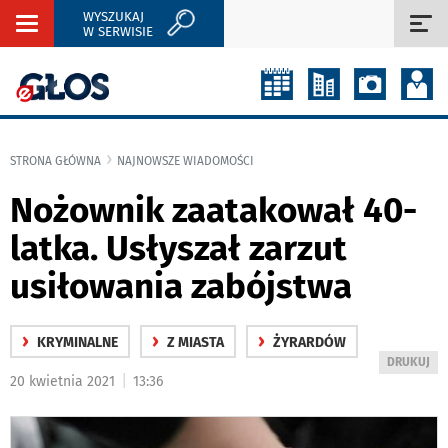
WYSZUKAJ
Rozwiń
Roz
W SERWISIE
nawigację
naw
STRONA GŁÓWNA
NAJNOWSZE WIADOMOŚCI
Nożownik zaatakował 40-
latka. Usłyszał zarzut
usiłowania zabójstwa
›
›
›
KRYMINALNE
Z MIASTA
ŻYRARDÓW
WYDRUKUJ
DRUKUJ
|
20 kwietnia 2021
13:36
PODSTRON
DO