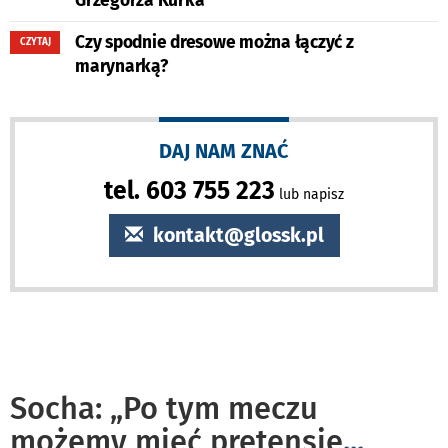
Grzegorza Kurka
Czy spodnie dresowe można łączyć z
CZYTAJ
marynarką?
DAJ NAM ZNAĆ
tel. 603 755 223
lub napisz
kontakt@glossk.pl
Socha: „Po tym meczu
możemy mieć pretensje
...