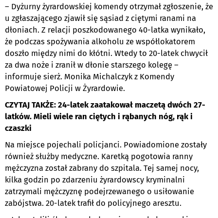
– Dyżurny żyrardowskiej komendy otrzymał zgłoszenie, że
u zgłaszającego zjawił się sąsiad z ciętymi ranami na
dłoniach. Z relacji poszkodowanego 40-latka wynikało,
że podczas spożywania alkoholu ze współlokatorem
doszło między nimi do kłótni. Wtedy to 20-latek chwycił
za dwa noże i zranił w dłonie starszego kolegę –
informuje sierż. Monika Michalczyk z Komendy
Powiatowej Policji w Żyrardowie.
CZYTAJ TAKŻE:
24-latek zaatakował maczetą dwóch 27-
latków. Mieli wiele ran ciętych i rąbanych nóg, rąk i
czaszki
Na miejsce pojechali policjanci. Powiadomione zostały
również służby medyczne. Karetką pogotowia ranny
mężczyzna został zabrany do szpitala.
T
ej samej nocy,
kilka godzin po zdarzeniu żyrardowscy kryminalni
zatrzymali mężczyznę podejrzewanego o usiłowanie
zabójstwa. 20-latek trafił do policyjnego aresztu.