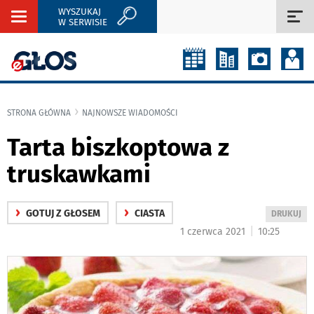
WYSZUKAJ
Rozwiń
Roz
W SERWISIE
nawigację
naw
STRONA GŁÓWNA
NAJNOWSZE WIADOMOŚCI
Tarta biszkoptowa z
truskawkami
›
›
GOTUJ Z GŁOSEM
CIASTA
WYDRUKUJ
DRUKUJ
PODSTRON
|
1 czerwca 2021
10:25
DO