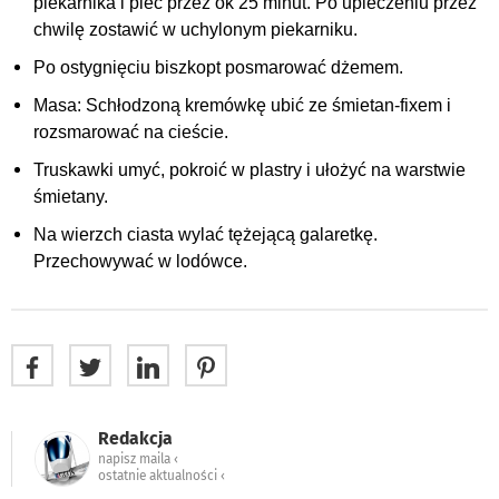
piekarnika i piec przez ok 25 minut. Po upieczeniu przez
chwilę zostawić w uchylonym piekarniku.
Po ostygnięciu biszkopt posmarować dżemem.
Masa: Schłodzoną kremówkę ubić ze śmietan-fixem i
rozsmarować na cieście.
Truskawki umyć, pokroić w plastry i ułożyć na warstwie
śmietany.
Na wierzch ciasta wylać tężejącą galaretkę.
Przechowywać w lodówce.
Redakcja
napisz maila ‹
ostatnie aktualności ‹