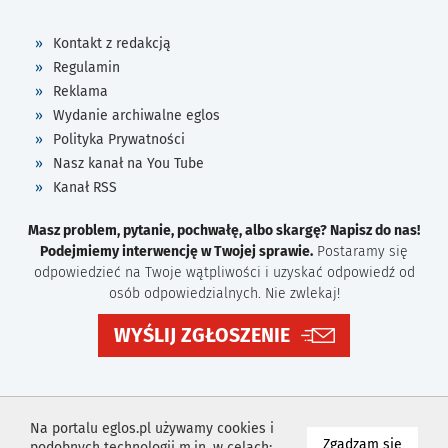
Kontakt z redakcją
Regulamin
Reklama
Wydanie archiwalne eglos
Polityka Prywatności
Nasz kanał na You Tube
Kanał RSS
Masz problem, pytanie, pochwałę, albo skargę? Napisz do nas!
Podejmiemy interwencję w Twojej sprawie.
Postaramy się
odpowiedzieć na Twoje wątpliwości i uzyskać odpowiedź od
osób odpowiedzialnych. Nie zwlekaj!
WYŚLIJ ZGŁOSZENIE
Na portalu eglos.pl używamy cookies i
na wyk
Zgadzam się
podobnych technologii m.in. w celach: