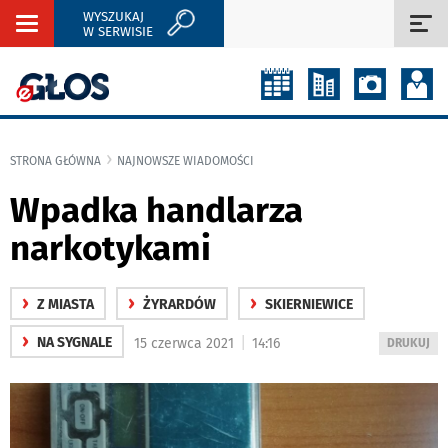
WYSZUKAJ
Rozwiń
Roz
W SERWISIE
nawigację
naw
STRONA GŁÓWNA
NAJNOWSZE WIADOMOŚCI
Wpadka handlarza
narkotykami
›
›
›
Z MIASTA
ŻYRARDÓW
SKIERNIEWICE
›
|
NA SYGNALE
15 czerwca 2021
14:16
WYDRUKUJ
DRUKUJ
PODSTRON
DO