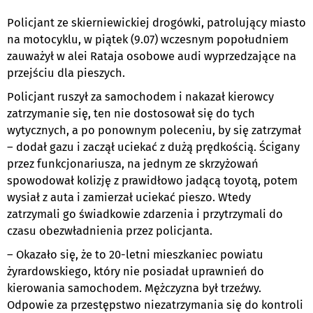
Policjant ze skierniewickiej drogówki, patrolujący miasto
na motocyklu, w piątek (9.07) wczesnym popołudniem
zauważył w alei Rataja osobowe audi wyprzedzające na
przejściu dla pieszych.
Policjant ruszył za samochodem i nakazał kierowcy
zatrzymanie się, ten nie dostosował się do tych
wytycznych, a po ponownym poleceniu, by się zatrzymał
– dodał gazu i zaczął uciekać z dużą prędkością. Ścigany
przez funkcjonariusza, na jednym ze skrzyżowań
spowodował kolizję z prawidłowo jadącą toyotą, potem
wysiał z auta i zamierzał uciekać pieszo. Wtedy
zatrzymali go świadkowie zdarzenia i przytrzymali do
czasu obezwładnienia przez policjanta.
– Okazało się, że to 20-letni mieszkaniec powiatu
żyrardowskiego, który nie posiadał uprawnień do
kierowania samochodem. Mężczyzna był trzeźwy.
Odpowie za przestępstwo niezatrzymania się do kontroli