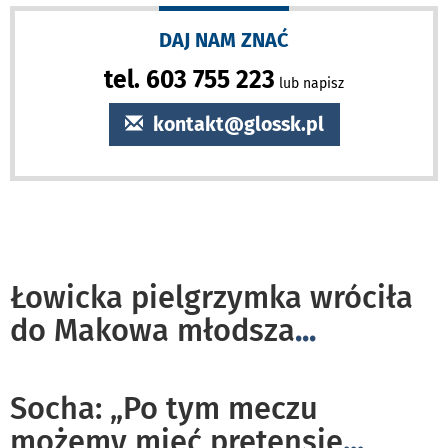
DAJ NAM ZNAĆ
tel. 603 755 223
lub napisz
kontakt@glossk.pl
Łowicka pielgrzymka wróciła
do Makowa młodsza
...
Socha: „Po tym meczu
możemy mieć pretensje
...