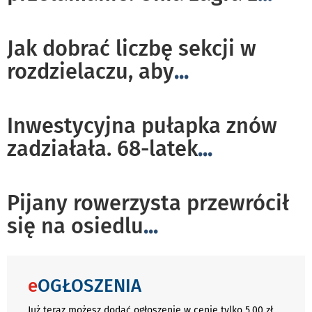
Jak dobrać liczbę sekcji w
rozdzielaczu, aby
...
Inwestycyjna pułapka znów
zadziałała. 68-latek
...
Pijany rowerzysta przewrócił
się na osiedlu
...
e
OGŁOSZENIA
Już teraz możesz dodać ogłoszenie w cenie tylko 5,00 zł