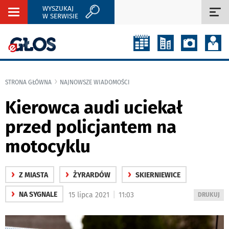
WYSZUKAJ
Rozwiń
Roz
W SERWISIE
nawigację
naw
STRONA GŁÓWNA
NAJNOWSZE WIADOMOŚCI
Kierowca audi uciekał
przed policjantem na
motocyklu
›
›
›
Z MIASTA
ŻYRARDÓW
SKIERNIEWICE
›
|
NA SYGNALE
15 lipca 2021
11:03
WYDRUKUJ
DRUKUJ
PODSTRON
DO