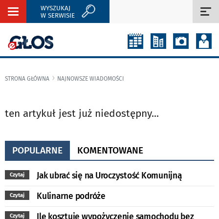
WYSZUKAJ
Rozwiń
Roz
W SERWISIE
nawigację
naw
STRONA GŁÓWNA
NAJNOWSZE WIADOMOŚCI
ten artykuł jest już niedostępny...
POPULARNE
KOMENTOWANE
Jak ubrać się na Uroczystość Komunijną
Czytaj
Kulinarne podróże
Czytaj
Ile kosztuje wypożyczenie samochodu bez
Czytaj