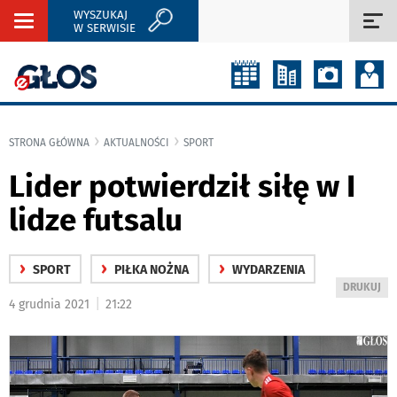
WYSZUKAJ
Rozwiń
Roz
W SERWISIE
nawigację
naw
STRONA GŁÓWNA
AKTUALNOŚCI
SPORT
Lider potwierdził siłę w I
lidze futsalu
›
›
›
SPORT
PIŁKA NOŻNA
WYDARZENIA
WYDRUKUJ
DRUKUJ
|
4 grudnia 2021
21:22
PODSTRON
DO