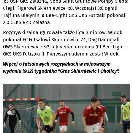
1:3 OSP GKS Żelazna, Noba Sanit Gruntowe Pompy Ciepła
ulegli Tigerowi Skierniewice 1:8. Wczorajsi 3:0 ograli
Tajfuna Białynin, a Bee-Light GKS UKS Futrzaki pokonali
2:0 GLKS RZD Żelazna
Rozgrywki zainaugurowała także liga juniorów. Widok
pokonał FC Futsalowi Skierniewice 7:1, Dag Dar ograli
GWS Skierniewice 5:2, a Juvenia pokonała 9:1 Bee-Light
GKS UKS Futrzaki II. Pierwszym liderem został Widok.
Więcej o futsalowych rozgrywkach w najnowszym
wydaniu (9.12) tygodnika "Głos Skierniewic i Okolicy".