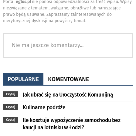
Portal
eglos.pl
nie ponosi odpowiedzialności za treść wpisu. Wpisy
niezwiązane z tematem, wulgarne, obraźliwe lub naruszające
prawo będą usuwane. Zapraszamy zainteresowanych do
merytorycznej dyskusji na powyższy temat.
Nie ma jeszcze komentarzy...
POPULARNE
KOMENTOWANE
Jak ubrać się na Uroczystość Komunijną
Czytaj
Kulinarne podróże
Czytaj
Ile kosztuje wypożyczenie samochodu bez
Czytaj
kaucji na lotnisku w Łodzi?