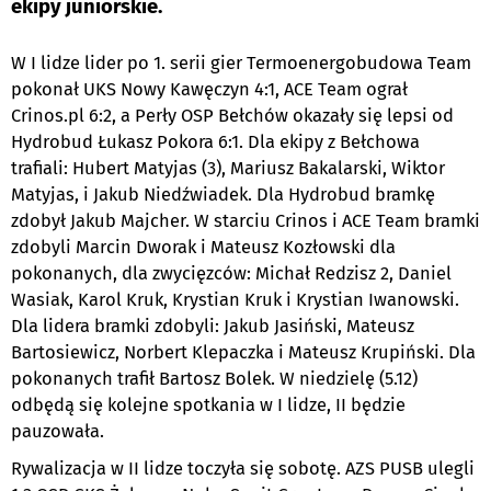
ekipy juniorskie.
W I lidze lider po 1. serii gier Termoenergobudowa Team
pokonał UKS Nowy Kawęczyn 4:1, ACE Team ograł
Crinos.pl 6:2, a Perły OSP Bełchów okazały się lepsi od
Hydrobud Łukasz Pokora 6:1. Dla ekipy z Bełchowa
trafiali: Hubert Matyjas (3), Mariusz Bakalarski, Wiktor
Matyjas, i Jakub Niedźwiadek. Dla Hydrobud bramkę
zdobył Jakub Majcher. W starciu Crinos i ACE Team bramki
zdobyli Marcin Dworak i Mateusz Kozłowski dla
pokonanych, dla zwycięzców: Michał Redzisz 2, Daniel
Wasiak, Karol Kruk, Krystian Kruk i Krystian Iwanowski.
Dla lidera bramki zdobyli: Jakub Jasiński, Mateusz
Bartosiewicz, Norbert Klepaczka i Mateusz Krupiński. Dla
pokonanych trafił Bartosz Bolek. W niedzielę (5.12)
odbędą się kolejne spotkania w I lidze, II będzie
pauzowała.
Rywalizacja w II lidze toczyła się sobotę. AZS PUSB ulegli