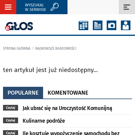
WYSZUKAJ
Rozwiń
Roz
W SERWISIE
nawigację
naw
STRONA GŁÓWNA
NAJNOWSZE WIADOMOŚCI
ten artykuł jest już niedostępny...
POPULARNE
KOMENTOWANE
Jak ubrać się na Uroczystość Komunijną
Czytaj
Kulinarne podróże
Czytaj
Ile kosztuje wypożyczenie samochodu bez
Czytaj